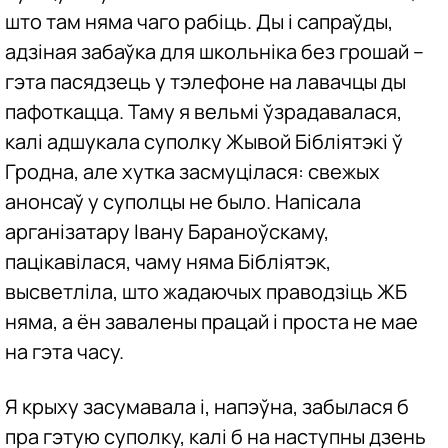
што там няма чаго рабіць. Ды і сапраўды,
адзіная забаўка для школьніка без грошай –
гэта пасядзець у тэлефоне на лавачцы ды
пафоткацца. Таму я вельмі ўзрадавалася,
калі адшукала суполку Жывой Бібліятэкі ў
Гродна, але хутка засмуцілася: свежых
анонсаў у суполцы не было. Напісала
арганізатару Івану Бараноўскаму,
пацікавілася, чаму няма Бібліятэк,
высветліла, што жадаючых праводзіць ЖБ
няма, а ён завалены працай і проста не мае
на гэта часу.
Я крыху засумавала і, напэўна, забылася б
пра гэтую суполку, калі б на наступны дзень