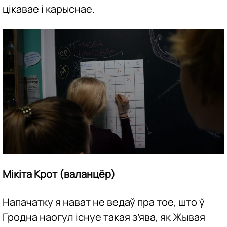
цікавае і карыснае.
Мікіта Крот (валанцёр)
Напачатку я нават не ведаў пра тое, што ў
Гродна наогул існуе такая з’ява, як Жывая