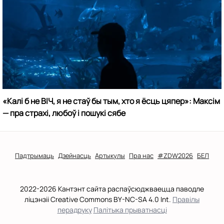
«Калі б не ВІЧ, я не стаў бы тым, хто я ёсць цяпер»: Максім
— пра страхі, любоў і пошукі сябе
Падтрымаць
Дзейнасць
Артыкулы
Пра нас
#ZDW2026
БЕЛ
2022-2026 Кантэнт сайта распаўсюджваецца паводле
ліцэнзіі Creative Commons BY-NC-SA 4.0 Int.
Правілы
перадруку
Палітыка прыватнасці