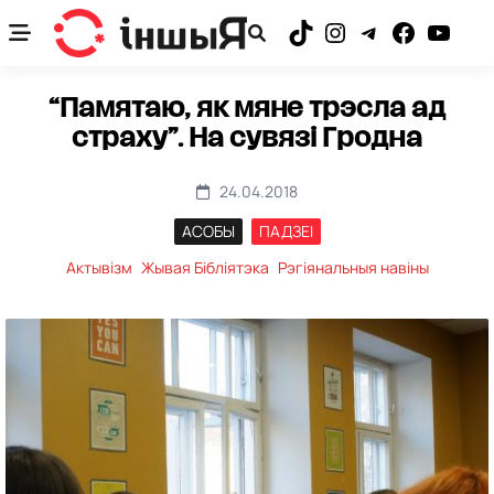
Skip
to
TikTok
Instagram
Telegram
Facebook
YouTub
content
“Памятаю, як мяне трэсла ад
страху”. На сувязі Гродна
24.04.2018
АСОБЫ
ПАДЗЕІ
Актывізм
Жывая Бібліятэка
Рэгіянальныя навіны