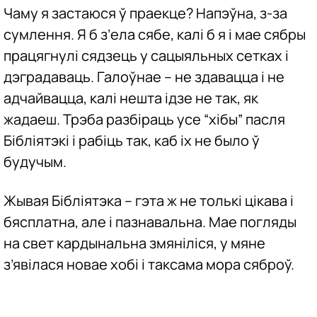
Чаму я застаюся ў праекце? Напэўна, з-за
сумлення. Я б з’ела сябе, калі б я і мае сябры
працягнулі сядзець у сацыяльных сетках і
дэградаваць. Галоўнае – не здавацца і не
адчайвацца, калі нешта ідзе не так, як
жадаеш. Трэба разбіраць усе “хібы” пасля
Бібліятэкі і рабіць так, каб іх не было ў
будучым.
Жывая Бібліятэка – гэта ж не толькі цікава і
бясплатна, але і пазнавальна. Мае погляды
на свет кардынальна змяніліся, у мяне
з’явілася новае хобі і таксама мора сяброў.