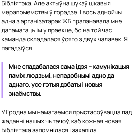
Бібліятэка. Але актыўна шукаў цікавыя
мерапрыемствы ў горадзе. І вось аднойчы
адна з арганізатарак ЖБ прапанавала мне
дапамагаць ім у праекце, бо на той час
каманда складалася ўсяго з двух чалавек. Я
пагадзіўся.
Мне спадабалася сама ідэя – камунікацыя
паміж людзьмі, непадобнымі адно да
аднаго, усе гэтыя дэбаты і новыя
знаёмствы.
У Гродна мы намагаемся прыстасоўвацца пад
жаданні нашых чытачоў, каб кожная новая
Бібліятэка запомнілася і захапіла