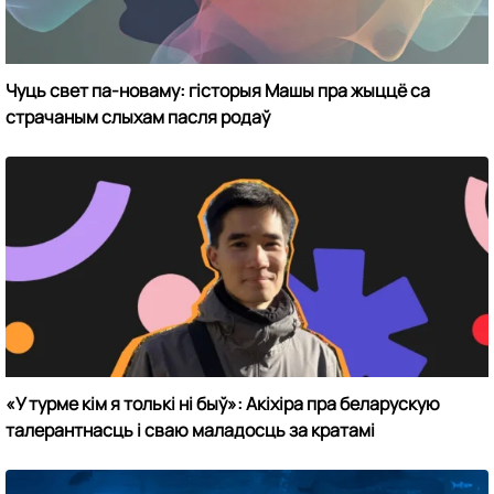
Чуць свет па-новаму: гісторыя Машы пра жыццё са
страчаным слыхам пасля родаў
«У турме кім я толькі ні быў»: Акіхіра пра беларускую
талерантнасць і сваю маладосць за кратамі