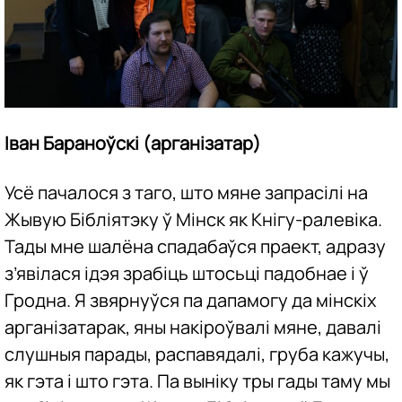
Іван Бараноўскі (арганізатар)
Усё пачалося з таго, што мяне запрасілі на
Жывую Бібліятэку ў Мінск як Кнігу-ралевіка.
Тады мне шалёна спадабаўся праект, адразу
з’явілася ідэя зрабіць штосьці падобнае і ў
Гродна. Я звярнуўся па дапамогу да мінскіх
арганізатарак, яны накіроўвалі мяне, давалі
слушныя парады, распавядалі, груба кажучы,
як гэта і што гэта. Па выніку тры гады таму мы