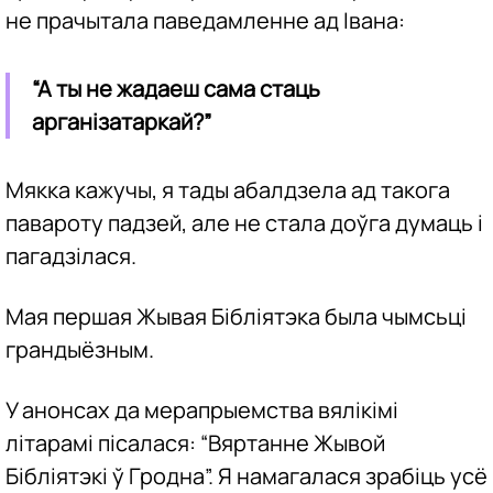
не прачытала паведамленне ад Івана:
“А ты не жадаеш сама стаць
арганізатаркай?”
Мякка кажучы, я тады абалдзела ад такога
павароту падзей, але не стала доўга думаць і
пагадзілася.
Мая першая Жывая Бібліятэка была чымсьці
грандыёзным.
У анонсах да мерапрыемства вялікімі
літарамі пісалася: “Вяртанне Жывой
Бібліятэкі ў Гродна”. Я намагалася зрабіць усё