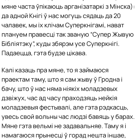
мяне часта ўпікаюць арганізатаркі з Мінска):
да адной Кнігі ў нас могуць сядаць да 20
чалавек, мы іх клічам Суперкнігамі, нават
плануем правесці так званую “Супер Жывую
Бібліятэку”, куды збярэм усе Суперкнігі.
Падаецца, гэта будзе цікава.
Калі казаць пра мяне, то я займаюся
праектам таму, што я сам жыву ў Гродна і
бачу, што ў нас няма ніякіх моладзевых
дзвіжух, час ад часу праходзяць нейкія
моладзевыя фестывалі, але гэта рэдкасць,
увесь свой вольны час людзі бавяць у барах.
Мяне гэта вельмі не задавальняе. Таму я і
намагаюся прынесці ў горад нешта іншае,