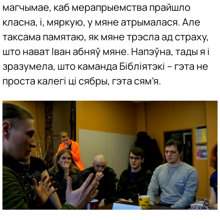
магчымае, каб мерапрыемства прайшло
класна, і, мяркую, у мяне атрымалася. Але
таксама памятаю, як мяне трэсла ад страху,
што нават Іван абняў мяне. Напэўна, тады я і
зразумела, што каманда Бібліятэкі – гэта не
проста калегі ці сябры, гэта сям’я.