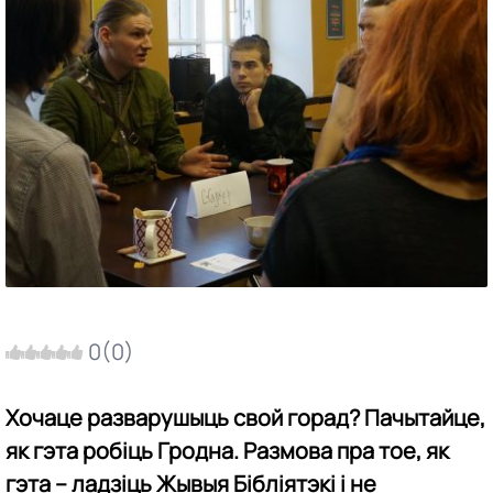
0
(
0
)
Хочаце разварушыць свой горад? Пачытайце,
як гэта робіць Гродна. Размова пра тое, як
гэта – ладзіць Жывыя Бібліятэкі і не