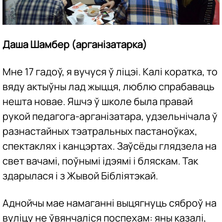
Даша Шамбер (арганізатарка)
Мне 17 гадоў, я вучуся ў ліцэі. Калі коратка, то
вяду актыўны лад жыцця, люблю спрабаваць
нешта новае. Яшчэ ў школе была правай
рукой педагога-арганізатара, удзельнічала ў
разнастайных тэатральных пастаноўках,
спектаклях і канцэртах. Заўсёды глядзела на
свет вачамі, поўнымі ідэямі і бляскам. Так
здарылася і з Жывой Бібліятэкай.
Аднойчы мае намаганні выцягнуць сяброў на
вуліцу не ўвянчаліся поспехам: яны казалі,