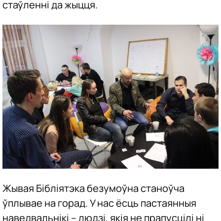
стаўленні да жыцця.
Жывая Бібліятэка безумоўна станоўча
ўплывае на горад. У нас ёсць пастаянныя
наведвальнікі – людзі, якія не прапусцілі ні