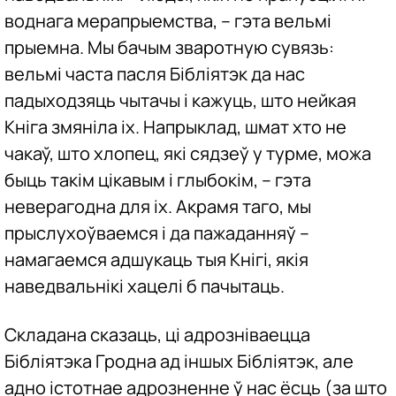
воднага мерапрыемства, – гэта вельмі
прыемна. Мы бачым зваротную сувязь:
вельмі часта пасля Бібліятэк да нас
падыходзяць чытачы і кажуць, што нейкая
Кніга змяніла іх. Напрыклад, шмат хто не
чакаў, што хлопец, які сядзеў у турме, можа
быць такім цікавым і глыбокім, – гэта
неверагодна для іх. Акрамя таго, мы
прыслухоўваемся і да пажаданняў –
намагаемся адшукаць тыя Кнігі, якія
наведвальнікі хацелі б пачытаць.
Складана сказаць, ці адрозніваецца
Бібліятэка Гродна ад іншых Бібліятэк, але
адно істотнае адрозненне ў нас ёсць (за што