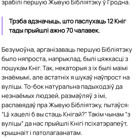
зрабілі першую Жывую Бібліятэку ў Гродна.
Трэба адзначыць, што паслухаць 12 Кніг
тады прыйшлі ажно 70 чалавек.
Безумоўна, арганізаваць першую Бібліятэку
было няпроста, напрыклад, былі цяжкасці з
пошукам Кніг. Так, некаторыя з іх былі маімі
знаёмымі, але астатніх я шукаў наўпрост на
вуліцы. То-бок натуральна падыходзіў да
незнаёмых людзей, размаўляў з імі,
распавядаў пра Жывую Бібліятэку, пытаўся:
“Ці хацелі б вы стаць Кнігай?” Такім чынам “з
вуліцы” да нас прыйшлі Кнігі псіхатэрапеўт,
крышнаіт і патолагаанатам.