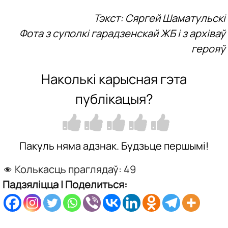
Тэкст: Сяргей Шаматульскі
Фота з суполкі гарадзенскай ЖБ і з архіваў
герояў
Наколькі карысная гэта
публікацыя?
Пакуль няма адзнак. Будзьце першымі!
Колькасць праглядаў:
49
Падзяліцца | Поделиться: