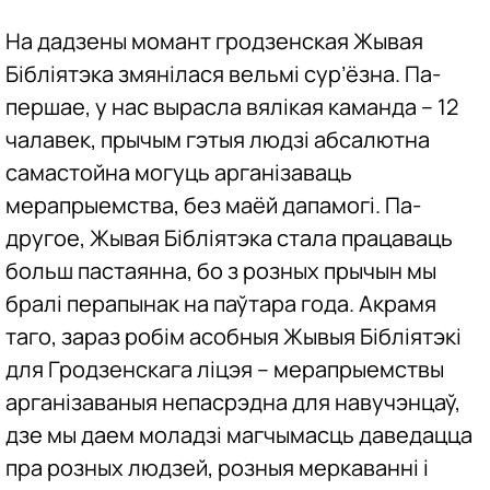
На дадзены момант гродзенская Жывая
Бібліятэка змянілася вельмі сур’ёзна. Па-
першае, у нас вырасла вялікая каманда – 12
чалавек, прычым гэтыя людзі абсалютна
самастойна могуць арганізаваць
мерапрыемства, без маёй дапамогі. Па-
другое, Жывая Бібліятэка стала працаваць
больш пастаянна, бо з розных прычын мы
бралі перапынак на паўтара года. Акрамя
таго, зараз робім асобныя Жывыя Бібліятэкі
для Гродзенскага ліцэя – мерапрыемствы
арганізаваныя непасрэдна для навучэнцаў,
дзе мы даем моладзі магчымасць даведацца
пра розных людзей, розныя меркаванні і