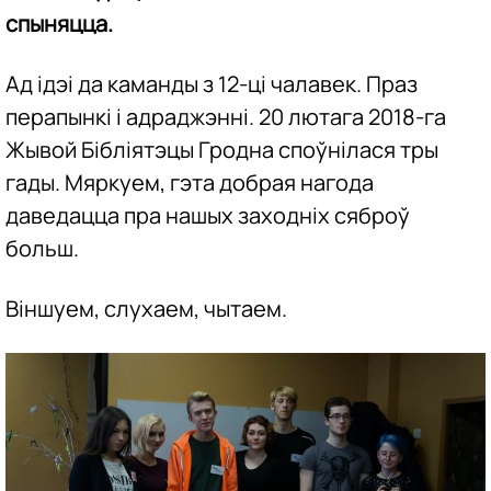
спыняцца.
Ад ідэі да каманды з 12-ці чалавек. Праз
перапынкі і адраджэнні. 20 лютага 2018-га
Жывой Бібліятэцы Гродна споўнілася тры
гады. Мяркуем, гэта добрая нагода
даведацца пра нашых заходніх сяброў
больш.
Віншуем, слухаем, чытаем.