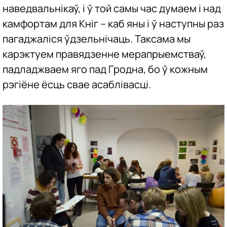
наведвальнікаў, і ў той самы час думаем і над
камфортам для Кніг – каб яны і ў наступны раз
пагаджаліся ўдзельнічаць. Таксама мы
карэктуем правядзенне мерапрыемстваў,
падладжваем яго пад Гродна, бо ў кожным
рэгіёне ёсць свае асаблівасці.