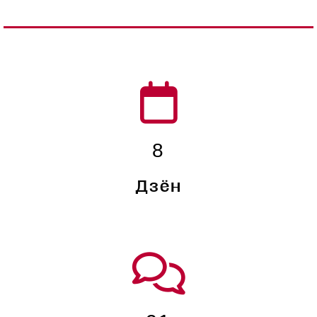
8
Дзён