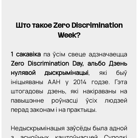
Што такое Zero Discrimination
Week?
1 сакавіка
па ўсім свеце адзначаецца
Zero Discrimination Day, альбо Дзень
нулявой дыскрымінацыі
, які быў
ініцыяваны ААН у 2014 годзе. Гэта
штогадовы дзень, які накіраваны на
павышэнне роўнасці ўсіх людзей
перад законам і на практыцы.
Недыскрымінацыя заўсёды была адной
з асноўных каштоўнасцей Суполкі