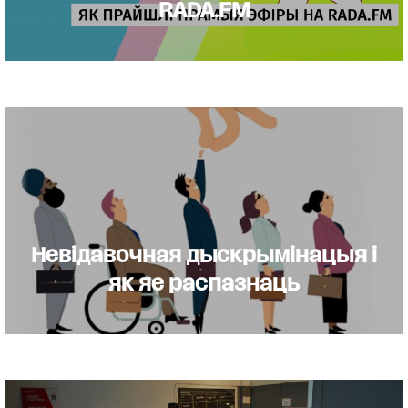
RADA.FM
Невідавочная дыскрымінацыя і
як яе распазнаць