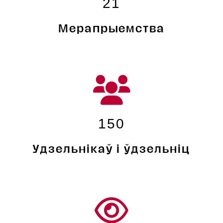
21
Мерапрыемства
150
Удзельнікаў і ўдзельніц