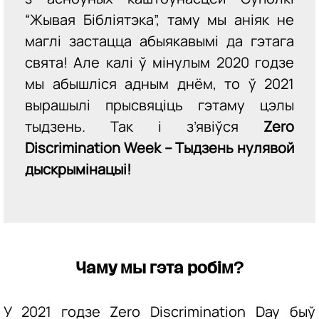
“Жывая Бібліятэка”, таму мы аніяк не
маглі застацца абыякавымі да гэтага
свята! Але калі ў мінулым 2020 годзе
мы абышліся адным днём, то ў 2021
вырашылі прысвяціць гэтаму цэлы
тыдзень. Так і з’явіўся
Zero
Discrimination Week – Тыдзень нулявой
дыскрымінацыі!
Чаму мы гэта робім?
У 2021 годзе Zero Discrimination Day быў