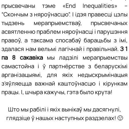
прысвечаны тэме «End Inequalities» –
“Скончым з няроўнасцю”. І ідэя правесці цэлы
тыдзень мерапрыемстваў, прысвечаных
асвятленню праблем няроўнасці і парушэння
правоў, а таксама спосабаў барацьбы з імі,
здалася нам вельмі лагічнай і правільнай.
З 1
па 8 сакавіка
мы ладзілі мерапрыемствы
самастойна і ў партнёрстве з беларускімі
арганізацыямі, для якіх недыскрымінацыя
з’яўляецца важнай каштоўнасцю і кірункам
працы. І, шчыра кажучы, гэта было крута!
Што мы рабілі і якіх вынікаў мы дасягнулі,
глядзіце ў нашых наступных раздзелах! 🙂