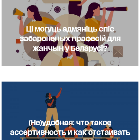
Ці могуць адмяніць спіс
забароненых прафесій для
жанчын у Беларусі?
(Не)удобная: что такое
ассертивность и как отстаивать