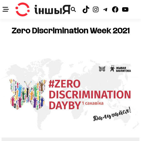
Skip
to
TikTok
Instagram
Telegram
Facebook
YouTub
content
Zero Discrimination Week 2021