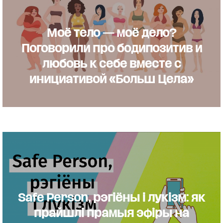
Моё тело — моё дело?
Поговорили про бодипозитив и
любовь к себе вместе с
инициативой «Больш Цела»
Safe Person, рэгіёны і лукізм: як
прайшлі прамыя эфіры на