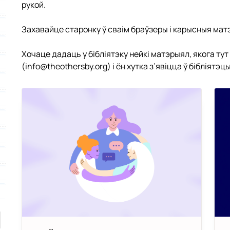
рукой.
Захавайце старонку ў сваім браўзеры і карысныя мат
Хочаце дадаць у бібліятэку нейкі матэрыял, якога ту
(
info@theothersby.org
) і ён хутка з’явіцца ў бібліятэцы