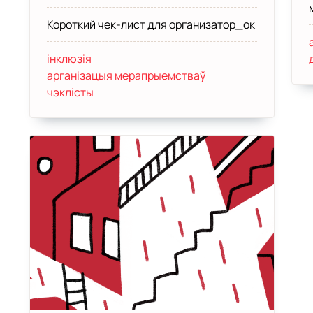
Короткий чек-лист для организатор_ок
інклюзія
арганізацыя мерапрыемстваў
чэклісты