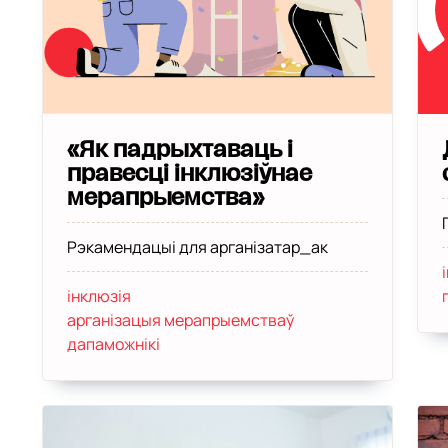
«Як падрыхтаваць і
правесці інклюзіўнае
мерапрыемства»
Рэкамендацыі для арганізатар_ак
інклюзія
арганізацыя мерапрыемстваў
дапаможнікі