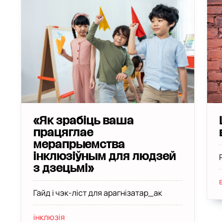
«Як зрабіць ваша
працяглае
мерапрыемства
інклюзіўным для людзей
з дзецьмі»
Гайд і чэк-ліст для арагнізатар_ак
інклюзія