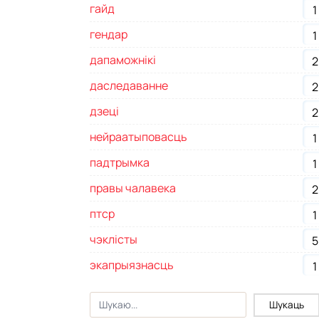
гайд
1
гендар
1
дапаможнікі
2
даследаванне
2
дзеці
2
нейраатыповасць
1
падтрымка
1
правы чалавека
2
птср
1
чэклісты
5
экапрыязнасць
1