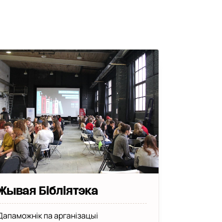
Жывая Бібліятэка
Дапаможнік па арганізацыі