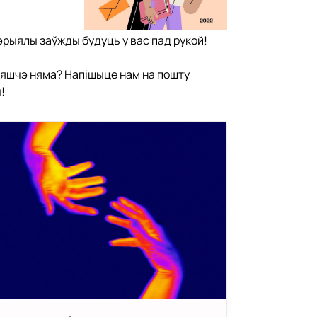
эрыялы заўжды будуць у вас пад рукой!
т яшчэ няма? Напішыце нам на пошту
!