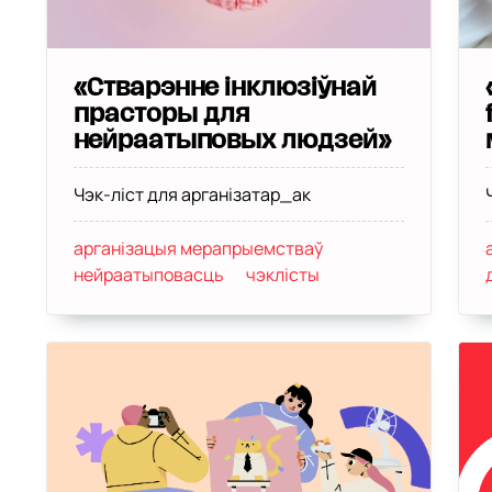
«Стварэнне інклюзіўнай
прасторы для
нейраатыповых людзей»
Чэк-ліст для арганізатар_ак
арганізацыя мерапрыемстваў
нейраатыповасць
чэклісты