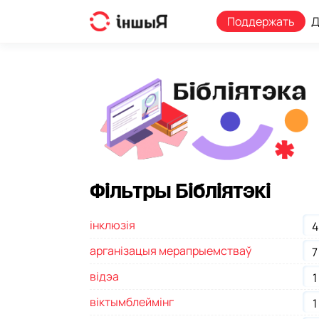
Skip
Поддержать
Д
to
content
Фільтры Бібліятэкі
інклюзія
4
арганізацыя мерапрыемстваў
7
відэа
1
віктымблеймінг
1