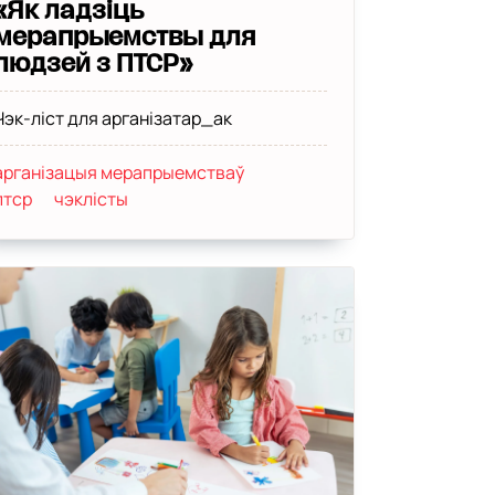
«Як ладзіць
мерапрыемствы для
людзей з ПТСР»
Чэк-ліст для арганізатар_ак
арганізацыя мерапрыемстваў
птср
чэклісты