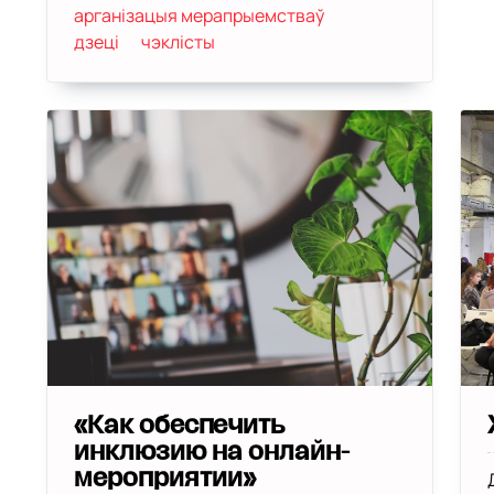
арганізацыя мерапрыемстваў
дзеці
чэклісты
«Как обеспечить
инклюзию на онлайн-
мероприятии»