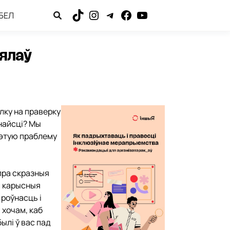
БЕЛ
TikTok
Instagram
Telegram
Facebook
YouTube
ялаў
ылку на праверку
знайсці? Мы
гэтую праблему
 пра скразныя
м карысныя
роўнасць і
 хочам, каб
ылі ў вас пад