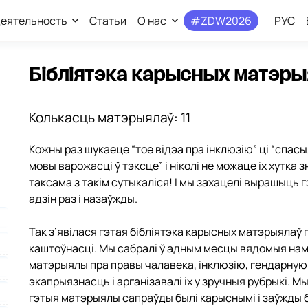
еятельность
Статьи
О нас
#ZDW2026
РУС
Бібліятэка карысных матэры
Колькасць матэрыялаў: 11
Кожны раз шукаеце “тое відэа пра інклюзію” ці “спас
мовы варожасці ў тэксце” і ніколі не можаце іх хутка 
таксама з такім сутыкаліся! І мы захацелі вырашыць 
адзін раз і назаўжды.
Так з’явілася гэтая бібліятэка карысных матэрыялаў
каштоўнасці. Мы сабралі ў адным месцы вядомыя на
матэрыялы пра правы чалавека, інклюзію, гендарную 
экапрыязнасць і арганізавалі іх у зручныя рубрыкі. Мы
гэтыя матэрыялы сапраўды былі карыснымі і заўжды б