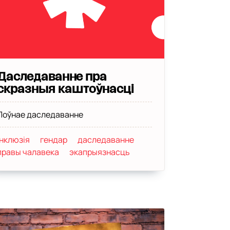
Даследаванне пра
скразныя каштоўнасці
Поўнае даследаванне
інклюзія
гендар
даследаванне
правы чалавека
экапрыязнасць