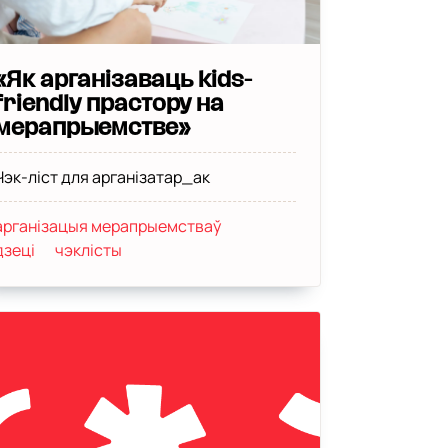
«Як арганізаваць kids-
friendly прастору на
мерапрыемстве»
Чэк-ліст для арганізатар_ак
арганізацыя мерапрыемстваў
дзеці
чэклісты