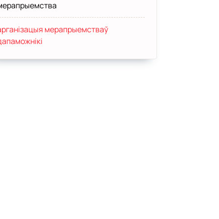
мерапрыемства
арганізацыя мерапрыемстваў
дапаможнікі