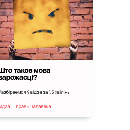
Што такое мова
варожасці?
Разбіраемся ў відэа за 1,5 хвіліны
відэа
правы чалавека