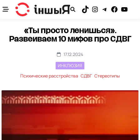
Skip
to
TikTok
Instagram
Telegram
Facebook
YouTub
content
«Ты просто ленишься».
Развеиваем 10 мифов про СДВГ
17.12.2024
ИНКЛЮЗИЯ
Психические расстройства
СДВГ
Стереотипы