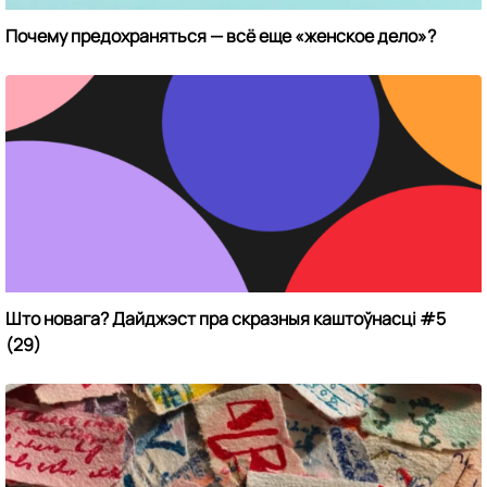
Почему предохраняться — всё еще «женское дело»?
Што новага? Дайджэст пра скразныя каштоўнасці #5
(29)