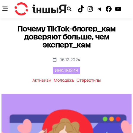
Skip
to
TikTok
Instagram
Telegram
Facebook
YouTub
content
Почему TikTok-блогер_кам
доверяют больше, чем
эксперт_кам
06.12.2024
ИНКЛЮЗИЯ
Активизм
Молодёжь
Стереотипы