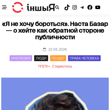
Skip
to
TikTok
Instagram
Telegram
Facebook
YouTub
content
«Я не хочу бороться». Наста Базар
— о хейте как обратной стороне
публичности
22.06.2026
ИНКЛЮЗИЯ
ЛЮДИ
ГЕНДЕР
ПРАВА ЧЕЛОВЕКА
ЛГБТК+
Стереотипы