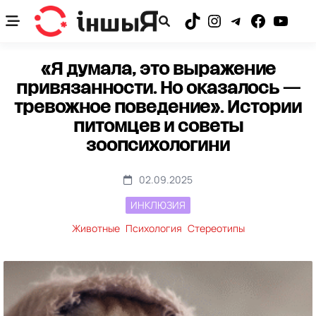
Skip
to
TikTok
Instagram
Telegram
Facebook
YouTub
content
«Я думала, это выражение
привязанности. Но оказалось —
тревожное поведение». Истории
питомцев и советы
зоопсихологини
02.09.2025
ИНКЛЮЗИЯ
Животные
Психология
Стереотипы