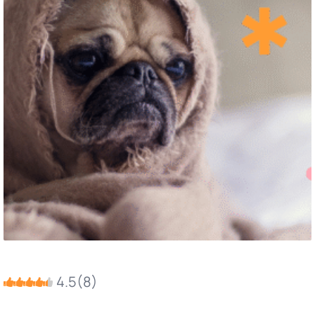
4.5
(
8
)