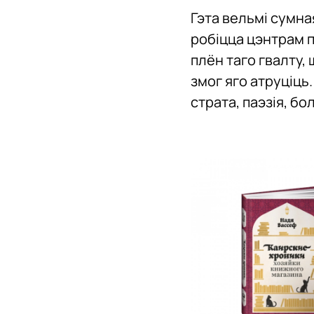
Гэта вельмі сумная
робіцца цэнтрам п
плён таго гвалту, 
змог яго атруціць
страта, паэзія, бо