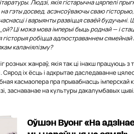
ітаратуры. Людзі, якія гістарычна цярпелі прыг
 на гэты досвед, асэнсоўваючы сваю гісторыю
часнасці і варыянты развіцця сваёй будучыні.
_ой? Ці можа мова імперыі быць роднай — і ста
я гісторыя робіцца адлюстраваннем сямейнай гі
пкам каланіялізму?
г розных жанраў, якія так ці інакш працуюць з 
і. Сярод іх ёсць і адкрытае даследаванне цяле
абная касмаопера пра прывабнасць імперскай к
і, заснаванае на культуры дакалумбавых цыві
Оўшэн Вуонг «На адзінае