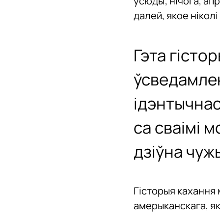
усюды; нічога, ап
далей, якое нікол
Гэта гістор
ўсведамлен
ідэнтычнас
са сваімі 
дзіўна чуж
Гісторыя кахання 
амерыканскага, як