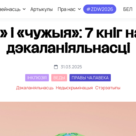
зейнасць
Артыкулы
Пра нас
#ZDW2026
БЕЛ
 і «чужыя»: 7 кніг 
дэкаланіяльнасці
31.03.2025
ІНКЛЮЗІЯ
ВЕДЫ
ПРАВЫ ЧАЛАВЕКА
Дэкаланіяльнасць
Недыскрымінацыя
Стэрэатыпы