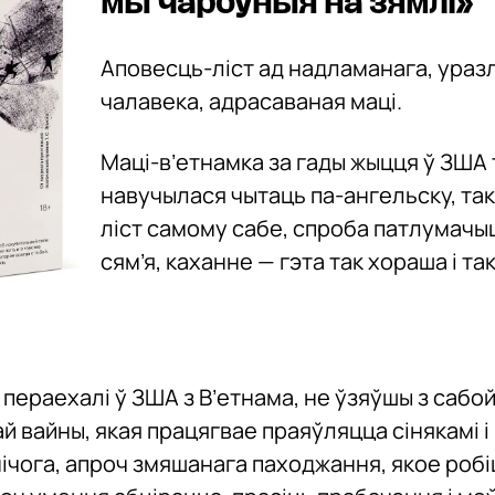
мы чароўныя на зямлі»
Аповесць-ліст ад надламанага, ураз
чалавека, адрасаваная маці.
Маці-в’етнамка за гады жыцця ў ЗША т
навучылася чытаць па-ангельску, так
ліст самому сабе, спроба патлумачы
сям’я, каханне — гэта так хораша і та
ігі пераехалі ў ЗША з В’етнама, не ўзяўшы з сабо
й вайны, якая працягвае праяўляцца сінякамі і
нічога, апроч змяшанага паходжання, якое роб