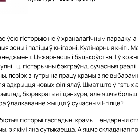
е ўсю гісторыю не ў храналагічным парадку, а
ныя зоны і паліцы ў кнігарні. Кулінарныя кнігі. М
 менеджмент. Цяжарнасць і бацькоўства. І ў ко
упні_ц, гістарычны бэкграўнд, сучасныя рэаліі
, позірк знутры на працу крамы з яе выбарам кн
я адкрыцця новых філіялаў. Шмат што ў гэтых 
ыклад, бюракратыя і цэнзура, але яшчэ больш 
ра ўладкаванне жыцця ў сучасным Егіпце?
абістыя гісторыі гаспадыні крамы. Гендарныя ст
, з якімі яна сутыкаецца. А яшчэ складаная п