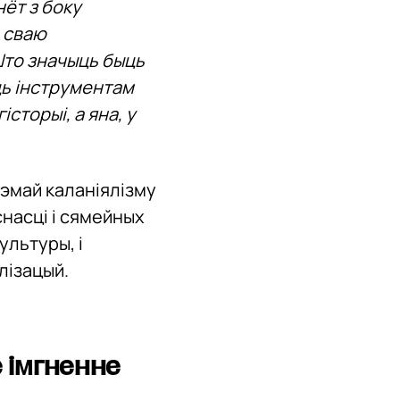
нёт з боку
, сваю
 Што значыць быць
ць інструментам
сторыі, а яна, у
тэмай каланіялізму
снасці і сямейных
ультуры, і
лізацый.
 імгненне