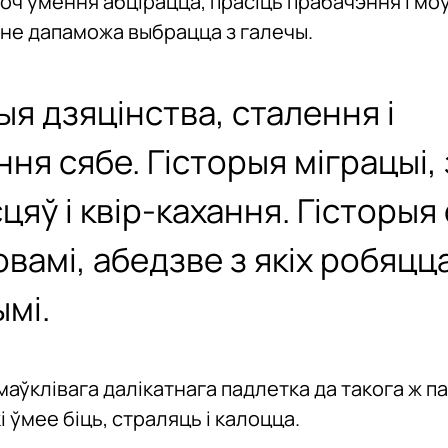
роч умення абцірацца, прасіць прабачэння і мо
і не дапаможа выбрацца з галечы.
ыя дзяцінства, сталення і
ня сябе. Гісторыя міграцыі
цяў і квір-кахання. Гісторыя
мовамі, абедзве з якіх робяц
ымі.
маўклівага далікатнага падлетка да такога ж п
і ўмее біць, страляць і калоцца.