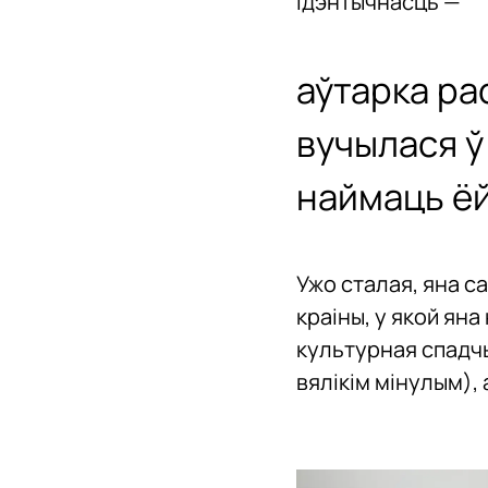
ідэнтычнасць —
аўтарка ра
вучылася ў
наймаць ёй
Ужо сталая, яна с
краіны, у якой ян
культурная спадчы
вялікім мінулым), 