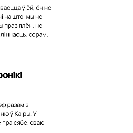
ываецца ў ёй, ён не
і на што, мы не
ы праз плён, не
уліннасць, сорам,
онікі
эф разам з
ню ў Каіры. У
 пра сябе, сваю