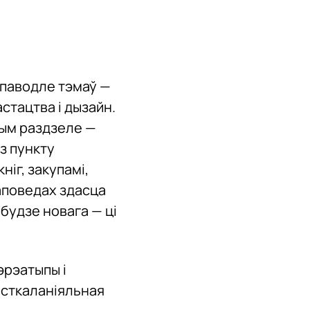
 паводле тэмаў —
астацтва і дызайн.
жным раздзеле —
 з пункту
іг, закупамі,
аповедах здасца
будзе новага — ці
эрэатыпы і
осткаланіяльная