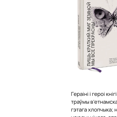
Гераіні і героі кн
траўмы в’етнамска
гэтага хлопчыка; 