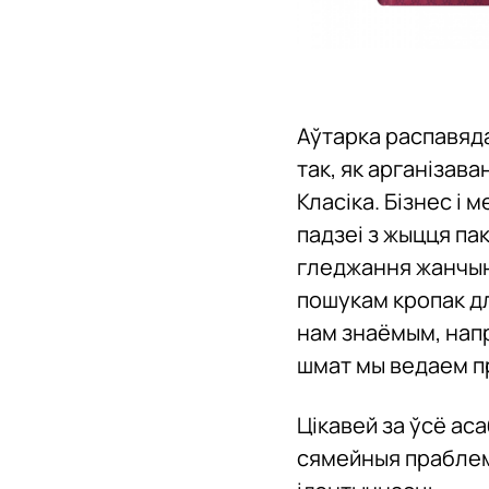
Аўтарка распавяда
так, як арганізава
Класіка. Бізнес і
падзеі з жыцця пак
гледжання жанчыны
пошукам кропак дл
нам знаёмым, напр
шмат мы ведаем п
Цікавей за ўсё ас
сямейныя праблемы