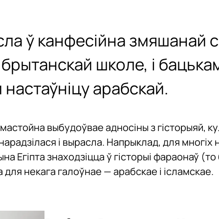
сла ў канфесійна змяшанай ся
 брытанскай школе, і бацька
 настаўніцу арабскай.
амастойна выбудоўвае адносіны з гісторыяй, ку
а нарадзілася і вырасла. Напрыклад, для многіх
на Егіпта знаходзіцца ў гісторыі фараонаў (то 
а для некага галоўнае — арабскае і ісламскае.