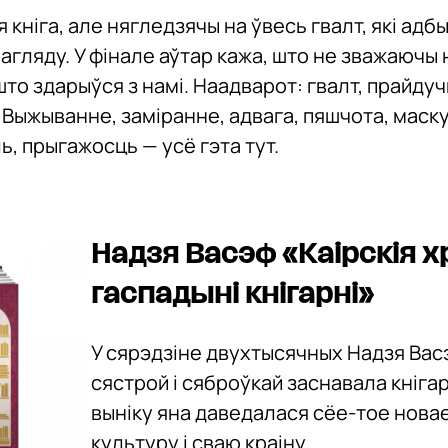
 кніга, але нягледзячы на ўвесь гвалт, які адб
агляду. У фінале аўтар кажа, што не зважаючы н
што здарыўся з намі. Наадварот: гвалт, прайдуч
. Выжыванне, заміранне, адвага, пяшчота, маск
ль, прыгажосць — усё гэта тут.
Надзя Васэф «Каірскія хр
гаспадыні кнігарні»
У сярэдзіне двухтысячных Надзя Вас
сястрой і сяброўкай заснавала кнігар
выніку яна даведалася сёе-тое новае
культуру і сваю краіну.