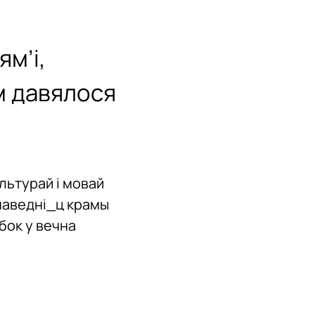
м’і,
м давялося
льтурай і мовай
 наведні_ц крамы
бок у вечна