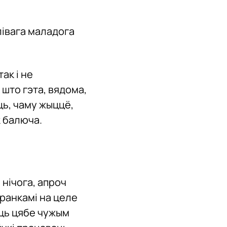
лівага маладога
ак і не
 што гэта, вядома,
ць, чаму жыццё,
к балюча.
й нічога, апроч
 ранкамі на целе
іць цябе чужым