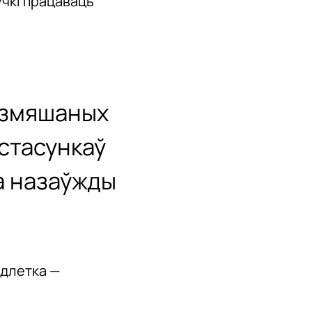
ўчкі працаваць
, змяшаных
 стасункаў
ца назаўжды
адлетка —