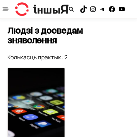
Skip
to
TikTok
Instagram
Telegram
Facebook
YouTub
content
Людзі з досведам
зняволення
Колькасць практык: 2