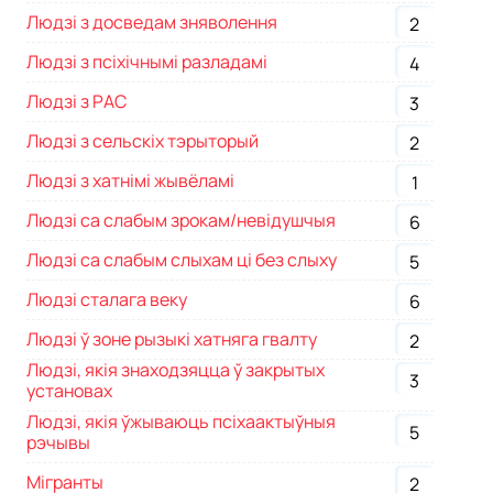
Людзі з досведам зняволення
2
Людзі з псіхічнымі разладамі
4
Людзі з РАС
3
Людзі з сельскіх тэрыторый
2
Людзі з хатнімі жывёламі
1
Людзі са слабым зрокам/невідушчыя
6
Людзі са слабым слыхам ці без слыху
5
Людзі сталага веку
6
Людзі ў зоне рызыкі хатняга гвалту
2
Людзі, якія знаходзяцца ў закрытых
3
установах
Людзі, якія ўжываюць псіхаактыўныя
5
рэчывы
Мігранты
2