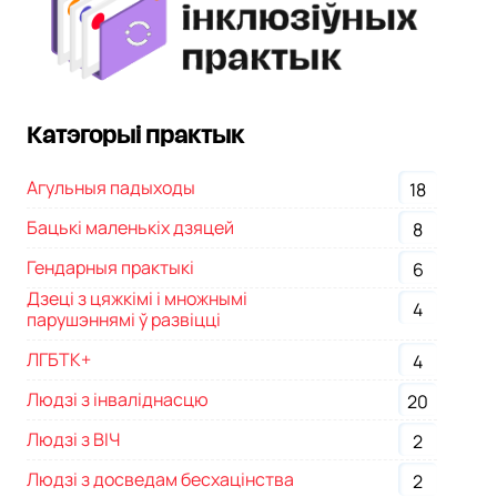
Катэгорыі практык
Агульныя падыходы
18
Бацькі маленькіх дзяцей
8
Гендарныя практыкі
6
Дзеці з цяжкімі і множнымі
4
парушэннямі ў развіцці
ЛГБТК+
4
Людзі з інваліднасцю
20
Людзі з ВІЧ
2
Людзі з досведам бесхацінства
2