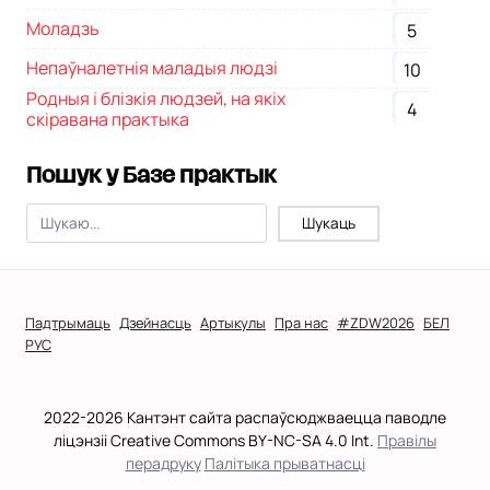
Моладзь
5
Непаўналетнія маладыя людзі
10
Родныя і блізкія людзей, на якіх
4
скіравана практыка
Пошук у Базе практык
Падтрымаць
Дзейнасць
Артыкулы
Пра нас
#ZDW2026
БЕЛ
РУС
2022-2026 Кантэнт сайта распаўсюджваецца паводле
ліцэнзіі Creative Commons BY-NC-SA 4.0 Int.
Правілы
перадруку
Палітыка прыватнасці