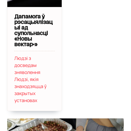
Дапамога ў
рэсацыялізац
ыі ад
супольнасці
«Новы
вектар+»
Людзі з
досведам
зняволення
Людзі, якія
знаходзяцца ў
закрытых
установах