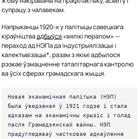
ж быў накіраваны на прафілактыку, асвету і
супрацу з чалавекам.
Напрыканцы 1920-х у палітыцы савецкага
кіраўніцтва
адбыўся
«вялікі пералом» —
пераход ад НЭПа да індустрыялізацыі і
калектывізацыі*, разам з якімі адбылося
рэзкае ўзмацненне таталітарнага кантролю
ва ўсіх сферах грамадскага жыцця.
Новая эканамічная палітыка (НЭП) 
была ўведзеная ў 1921 годзе і стала 
адказам на эканамічны крызіс і голад 
пасля Грамадзянскай вайны. НЭП 
прадугледжваў частковае аднаўленне 