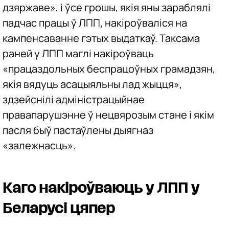
дзяржаве», і ўсе грошы, якія яны зараблялі
падчас працы ў ЛПП, накіроўваліся на
кампенсаванне гэтых выдаткаў. Таксама
раней у ЛПП маглі накіроўваць
«працаздольных беспрацоўных грамадзян,
якія вядуць асацыяльны лад жыцця»,
здзейснілі адміністрацыйнае
правапарушэнне ў нецвярозым стане і якім
пасля быў пастаўлены дыягназ
«залежнасць».
Каго накіроўваюць у ЛПП у
Беларусі цяпер