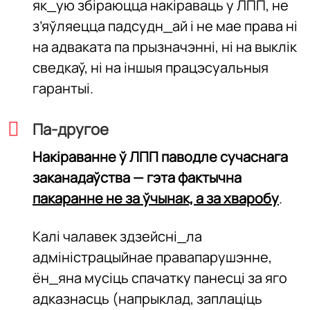
як_ую збіраюцца накіраваць у ЛПП, не
з’яўляецца падсудн_ай і не мае права ні
на адваката па прызначэнні, ні на выклік
сведкаў, ні на іншыя працэсуальныя
гарантыі.
Па-другое
Накіраванне ў ЛПП паводле сучаснага
заканадаўства — гэта фактычна
пакаранне не за ўчынак, а за хваробу
.
Калі чалавек здзейсні_ла
адміністрацыйнае правапарушэнне,
ён_яна мусіць спачатку панесці за яго
адказнасць (напрыклад, заплаціць