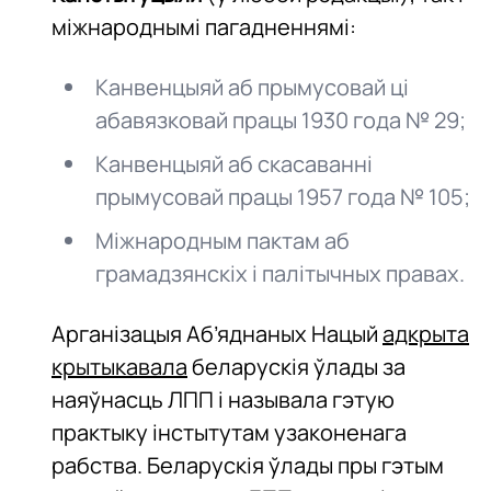
міжнароднымі пагадненнямі:
Канвенцыяй аб прымусовай ці
абавязковай працы 1930 года № 29;
Канвенцыяй аб скасаванні
прымусовай працы 1957 года № 105;
Міжнародным пактам аб
грамадзянскіх і палітычных правах.
Арганізацыя Аб’яднаных Нацый
адкрыта
крытыкавала
беларускія ўлады за
наяўнасць ЛПП і называла гэтую
практыку інстытутам узаконенага
рабства. Беларускія ўлады пры гэтым