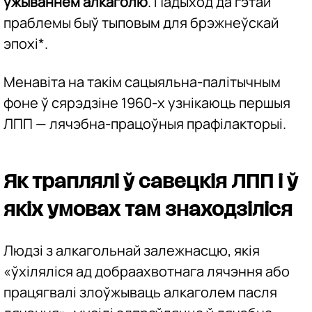
ужываннем алкаголю
. Падыход да гэтай
праблемы быў тыповым для брэжнеўскай
эпохі*.
Менавіта на такім сацыяльна-палітычным
фоне ў сярэдзіне 1960-х узнікаюць першыя
ЛПП — лячэбна-працоўныя прафілакторыі.
Як траплялі ў савецкія ЛПП і ў
якіх умовах там знаходзіліся
Людзі з алкагольнай залежнасцю, якія
«ўхіляліся ад добраахвотнага лячэння або
працягвалі злоўжываць алкаголем пасля