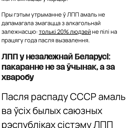
Пры гэтым утрыманне ў ЛПП амаль не
дапамагала змагацца з алкагольнай
залежнасцю:
толькі 20% людзей
не пілі на
працягу года пасля вызвалення.
ЛПП у незалежнай Беларусі:
пакаранне не за ўчынак, а за
хваробу
Пасля распаду СССР амаль
ва ўсіх былых саюзных
рэспубліках сістэму ЛПП