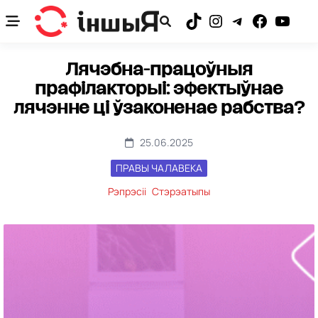
Skip
to
TikTok
Instagram
Telegram
Facebook
YouTub
content
Лячэбна-працоўныя
прафілакторыі: эфектыўнае
лячэнне ці ўзаконенае рабства?
25.06.2025
ПРАВЫ ЧАЛАВЕКА
Рэпрэсіі
Стэрэатыпы