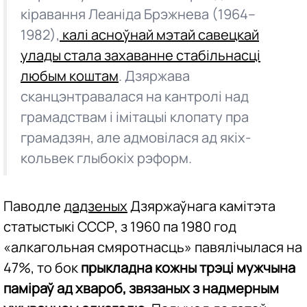
кіравання Леаніда Брэжнева (1964–
1982),
калі асноўнай мэтай савецкай
улады стала захаванне стабільнасці
любым коштам
. Дзяржава
сканцэнтравалася на кантролі над
грамадствам і імітацыі клопату пра
грамадзян, але адмовілася ад якіх-
кольвек глыбокіх рэформ.
Паводле
дадзеных
Дзяржаўнага камітэта
статыстыкі СССР, з 1960 па 1980 год
«алкагольная смяротнасць» павялічылася на
47%, то бок
прыкладна кожны трэці мужчына
паміраў ад хвароб, звязаных з надмерным