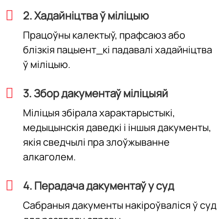
2. Хадайніцтва ў міліцыю
Працоўны калектыў, прафсаюз або
блізкія пацыент_кі падавалі хадайніцтва
ў міліцыю.
3. Збор дакументаў міліцыяй
Міліцыя збірала характарыстыкі,
медыцынскія даведкі і іншыя дакументы,
якія сведчылі пра злоўжыванне
алкаголем.
4. Перадача дакументаў у суд
Сабраныя дакументы накіроўваліся ў суд