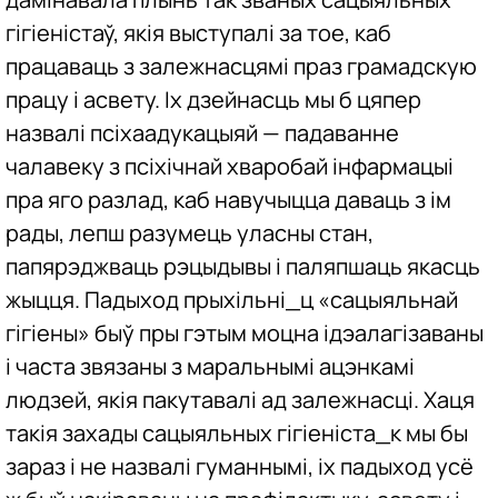
гігіеністаў, якія выступалі за тое, каб
працаваць з залежнасцямі праз грамадскую
працу і асвету. Іх дзейнасць мы б цяпер
назвалі псіхаадукацыяй — падаванне
чалавеку з псіхічнай хваробай інфармацыі
пра яго разлад, каб навучыцца даваць з ім
рады, лепш разумець уласны стан,
папярэджваць рэцыдывы і паляпшаць якасць
жыцця. Падыход прыхільні_ц «сацыяльнай
гігіены» быў пры гэтым моцна ідэалагізаваны
і часта звязаны з маральнымі ацэнкамі
людзей, якія пакутавалі ад залежнасці. Хаця
такія захады сацыяльных гігіеніста_к мы бы
зараз і не назвалі гуманнымі, іх падыход усё