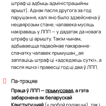
штраф ці адбыць адміністрацыйны
арышт). Аднак пасля другога за год
парушэння, калі яно было здзейснена ў
нецвярозым стане, чалавека мусяць
накіраваць у ЛПП — у дадатак да новага
штрафу ці арышту. Такім чынам,
адбываецца падвойнае пакаранне:
спачатку чалавек прымушан_ая
заплаціць штраф ці «адседзець суткі», а
пасля яшчэ і правесці год ці два ў ЛПП.
Па-трэцяе
Праца ў ЛПП —
прымусовая
, а гэта
забаронена як беларускай
Канстытуцыяй
(у любой рэдакцыі), так і