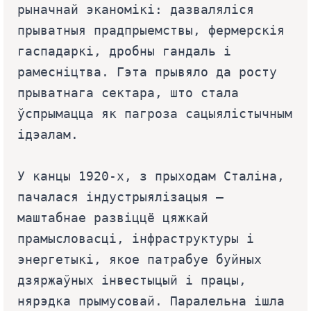
рыначнай эканомікі: дазваляліся 
прыватныя прадпрыемствы, фермерскія 
гаспадаркі, дробны гандаль і 
рамесніцтва. Гэта прывяло да росту 
прыватнага сектара, што стала 
ўспрымацца як пагроза сацыялістычным 
ідэалам.
У канцы 1920-х, з прыходам Сталіна, 
пачалася індустрыялізацыя — 
маштабнае развіццё цяжкай 
прамысловасці, інфраструктуры і 
энергетыкі, якое патрабуе буйных 
дзяржаўных інвестыцый і працы, 
нярэдка прымусовай. Паралельна ішла 