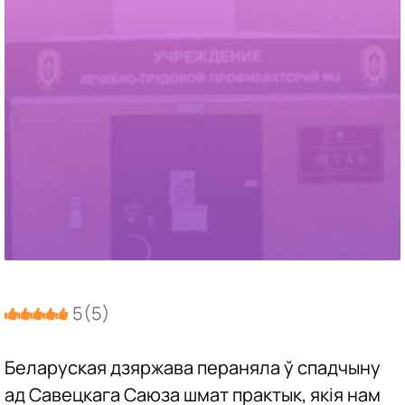
5
(
5
)
Беларуская дзяржава пераняла ў спадчыну
ад Савецкага Саюза шмат практык, якія нам