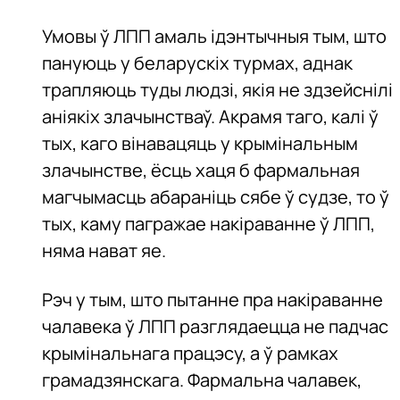
Умовы ў ЛПП амаль ідэнтычныя тым, што
пануюць у беларускіх турмах, аднак
трапляюць туды людзі, якія не здзейснілі
аніякіх злачынстваў. Акрамя таго, калі ў
тых, каго вінавацяць у крымінальным
злачынстве, ёсць хаця б фармальная
магчымасць абараніць сябе ў судзе, то ў
тых, каму пагражае накіраванне ў ЛПП,
няма нават яе.
Рэч у тым, што пытанне пра накіраванне
чалавека ў ЛПП разглядаецца не падчас
крымінальнага працэсу, а ў рамках
грамадзянскага. Фармальна чалавек,