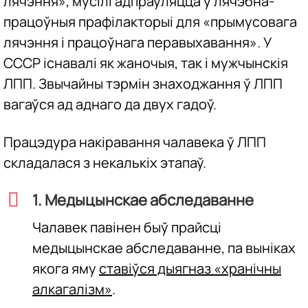
лячэння», мусілі адпраўляцца ў лячэбна-
працоўныя прафілакторыі для «прымусовага
лячэння і працоўнага перавыхавання». У
СССР існавалі як жаночыя, так і мужчынскія
ЛПП. Звычайны тэрмін знаходжання ў ЛПП
вагаўся ад аднаго да двух гадоў.
Працэдура накіравання чалавека ў ЛПП
складалася з некалькіх этапаў.
1. Медыцынскае абследаванне
Чалавек павінен быў прайсці
медыцынскае абследаванне, па выніках
якога яму
ставіўся дыягназ «хранічны
алкагалізм»
.