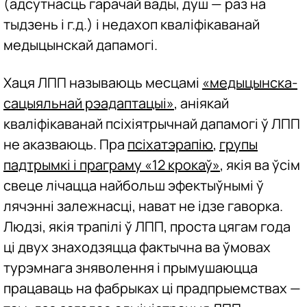
(адсутнасць гарачай вады, душ — раз на
тыдзень і г.д.) і недахоп кваліфікаванай
медыцынскай дапамогі.
Хаця ЛПП называюць месцамі
«медыцынска-
сацыяльнай рэадаптацыі»
, аніякай
кваліфікаванай псіхіятрычнай дапамогі ў ЛПП
не аказваюць. Пра
псіхатэрапію
,
групы
падтрымкі і праграму «12 крокаў»
, якія ва ўсім
свеце лічацца найбольш эфектыўнымі ў
лячэнні залежнасці, нават не ідзе гаворка.
Людзі, якія трапілі ў ЛПП, проста цягам года
ці двух знаходзяцца фактычна ва ўмовах
турэмнага зняволення і прымушаюцца
працаваць на фабрыках ці прадпрыемствах —