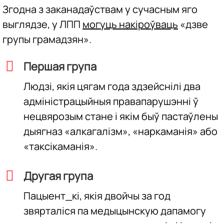
Згодна з заканадаўствам у сучасным яго
выглядзе, у ЛПП
могуць накіроўваць
«дзве
групы грамадзян».
Першая група
Людзі, якія цягам года здзейснілі два
адміністрацыйныя правапарушэнні ў
нецвярозым стане і якім быў пастаўлены
дыягназ «алкагалізм», «наркаманія» або
«таксікаманія».
Другая група
Пацыент_кі, якія двойчы за год
звярталіся па медыцынскую дапамогу