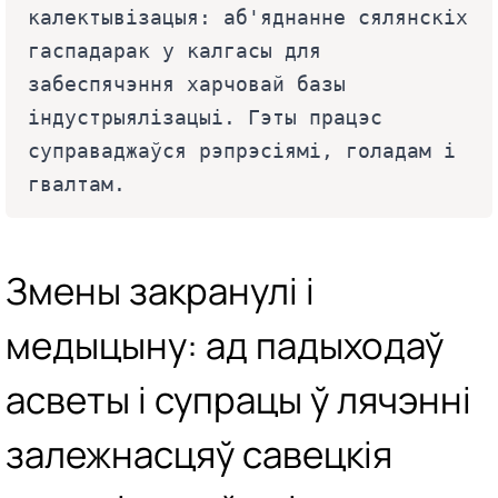
калектывізацыя: аб'яднанне сялянскіх 
гаспадарак у калгасы для 
забеспячэння харчовай базы 
індустрыялізацыі. Гэты працэс 
суправаджаўся рэпрэсіямі, голадам і 
гвалтам.
Змены закранулі і
медыцыну: ад падыходаў
асветы і супрацы ў лячэнні
залежнасцяў савецкія