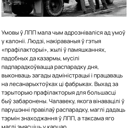
Умовы ў ЛПП мала чым адрозніваліся ад умоў
у калоніі. Людзі, накіраваныя ў гэтыя
«прафілакторыі», жылі ў памяшканнях,
падобных да казармы, мусілі
падпарадкоўвацца распарадку дня,
выконваць загады адміністрацыі і працаваць
на лесанарыхтоўках ці фабрыках. Выхад за
тэрыторыю прафілакторыя для большасці
быў забаронены. Чалавеку, якога вінавацілі ў
парушэнні правілаў распарадку, маглі дадаць
тэрмін знаходжання ў ЛПП, а таксама яго
маглі змясціць у карцар.