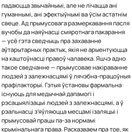
падаюцца звычайнымі, але не лічацца ані
гуманнымі, ані эфектыўнымі ва ўсім астатнім
свеце. Ад прымусовага размеркавання пасля
вучобы да наяўнасці смяротнага пакарання
— усё гэта сведчыць пра захаванне
аўтарытарных практык, якія не арыентуюцца
на каштоўнасці правоў чалавека. Яшчэ адно
такое сведчанне — прымусовае накіраванне
людзей з залежнасцямі ў лячэбна-працоўныя
прафілакторыі. Гэтыя ўстановы фармальна
існуюць для медычнай дапамогі і
рэсацыялізацыі людзей з залежнасцямі, а ў
рэальнасці з’яўляюцца месцамі ізаляцыі і
прымусовай працы па-за нормамі
крымінальнага права. Расказваем пра тое, як