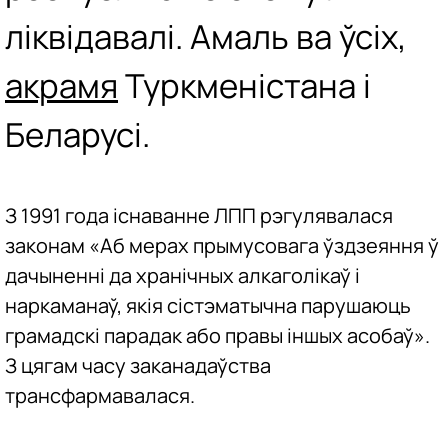
ліквідавалі. Амаль ва ўсіх,
акрамя
Туркменістана і
Беларусі.
З 1991 года існаванне ЛПП рэгулявалася
законам «Аб мерах прымусовага ўздзеяння ў
дачыненні да хранічных алкаголікаў і
наркаманаў, якія сістэматычна парушаюць
грамадскі парадак або правы іншых асобаў».
З цягам часу заканадаўства
трансфармавалася.