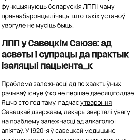
функцыянуюць беларускія ЛПП і чаму
праваабаронцы лічаць, што такіх устаноў
увогуле не мусіць быць.
ЛПП у Савецкім Саюзе: ад
асветы і супрацы да практык
ізаляцыі пацыента_к
Праблема залежнасці ад псіхаактыўных
рэчываў існуе ўжо не першае дзесяцігоддзе.
Яшчэ сто год таму, падчас
утварэння
Савецкай дзяржавы, лекары звярталі ўвагу
на праблему залежнасці ад алкаголю і
апіятаў. У 1920-я ў савецкай медыцыне
дамінавала плынь так званых сацыяльных