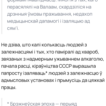
перасялялі на Валаам, скардзіліся на
дрэнныя ўмовы пражывання, недахоп
медыцынскай дапамогі і ізаляцыю ад
сям’і.
Не дзіва, што калі колькасць людзей з
залежнасцямі і тых, хто паміралі ад хвароб,
звязаных з надмерным ужываннем алкаголю,
пачала расці, кіраўніцтва СССР вырашыла
папросту ізаляваць* людзей з залежнасцю ў
адмысловых установах і прымусіць да цяжкай
працы.
* Брэжнеўская эпоха — перыяд