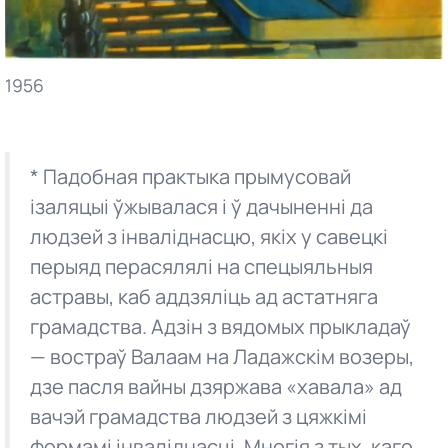
1956
* Падобная практыка прымусовай
ізаляцыі ўжывалася і ў дачыненні да
людзей з інваліднасцю, якіх у савецкі
перыяд перасялялі на спецыяльныя
астравы, каб аддзяліць ад астатняга
грамадства. Адзін з вядомых прыкладаў
— востраў Валаам на Ладажскім возеры,
дзе пасля вайны дзяржава «хавала» ад
вачэй грамадства людзей з цяжкімі
формамі інваліднасці. Многія з тых, каго