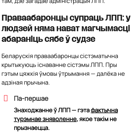
там, дзе загадае адміністрацыя ЛПП.
Праваабаронцы супраць ЛПП: у
людзей няма нават магчымасці
абараніць сябе ў судзе
Беларускія праваабаронцы сістэматычна
крытыкуюць існаванне сістэмы ЛПП. Пры
гэтым цяжкія ўмовы ўтрымання — далёка не
адзіная прычына.
Па-першае
Знаходжанне ў ЛПП — гэта
фактычна
турэмнае зняволенне
, якое такім не
прызнаецца.