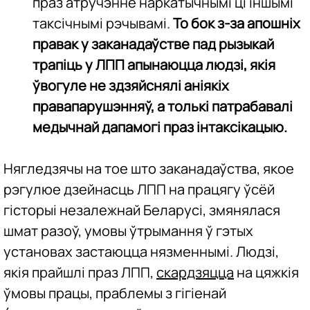
праз атручэнне наркатычнымі ці іншымі
таксічнымі рэчывамі.
То бок з-за апошніх
правак у заканадаўстве пад рызыкай
трапіць у ЛПП апынаюцца людзі, якія
ўвогуле не здзяйснялі аніякіх
правапарушэнняў, а толькі патрабавалі
медычнай дапамогі праз інтаксікацыю.
Нягледзячы на тое што заканадаўства, якое
рэгулюе дзейнасць ЛПП на працягу ўсёй
гісторыі незалежнай Беларусі, змянялася
шмат разоў, умовы ўтрымання ў гэтых
установах застаюцца нязменнымі. Людзі,
якія прайшлі праз ЛПП,
скардзяцца
на цяжкія
ўмовы працы, праблемы з гігіенай