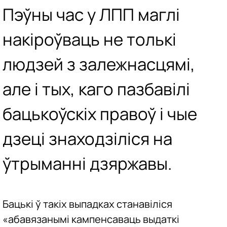
Пэўны час у ЛПП маглі
накіроўваць не толькі
людзей з залежнасцямі,
але і тых, каго пазбавілі
бацькоўскіх правоў і чые
дзеці знаходзіліся на
ўтрыманні дзяржавы.
Бацькі ў такіх выпадках станавіліся
«абавязанымі кампенсаваць выдаткі