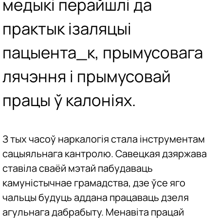
медыкі перайшлі да
практык ізаляцыі
пацыента_к, прымусовага
лячэння і прымусовай
працы ў калоніях.
З тых часоў наркалогія стала інструментам
сацыяльнага кантролю. Савецкая дзяржава
ставіла сваёй мэтай пабудаваць
камуністычнае грамадства, дзе ўсе яго
чальцы будуць аддана працаваць дзеля
агульнага дабрабыту. Менавіта працай