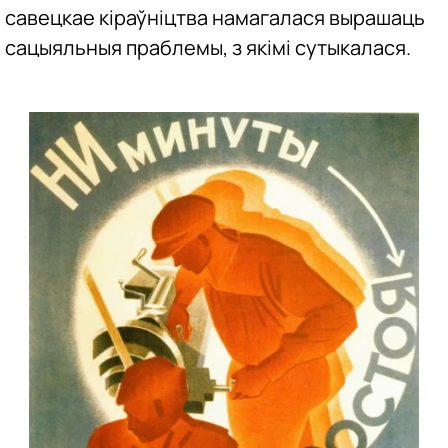
савецкае кіраўніцтва намагалася вырашаць
сацыяльныя праблемы, з якімі сутыкалася.