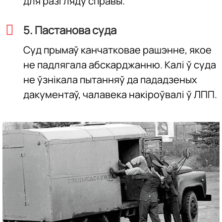
для разгляду справы.
5. Пастанова суда
Суд прымаў канчатковае рашэнне, якое
не падлягала абскарджанню. Калі ў суда
не ўзнікала пытанняў да пададзеных
дакументаў, чалавека накіроўвалі ў ЛПП.