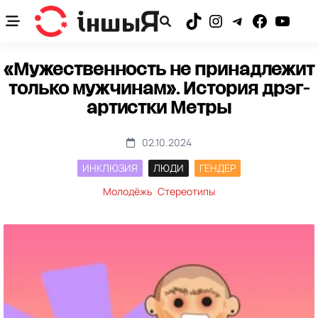
Skip
to
TikTok
Instagram
Telegram
Facebook
YouTub
content
«Мужественность не принадлежит
только мужчинам». История дрэг-
артистки Метры
02.10.2024
ИНКЛЮЗИЯ
ЛЮДИ
ГЕНДЕР
Молодёжь
Стереотипы