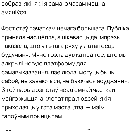
вобраз, які, як і я сама, з часам моцна
змяніўся.
Фэст стаў пачаткам нечага большага. Публіка
прыняла нас цёпла, а цікавасць да імпрэзы
паказала, што ў гэтага руху ў Латвіі ёсць
будучыня. Мяне грэла думка пра тое, што мы
адкрылі новую платформу для
самавыказвання, дзе людзі могуць быць
сабой, не хаваючыся, не баючыся асуджэння.
З той пары дрэг стаў неад’емнай часткай
майго жыцця, а клопат пра людзей, якія
прыходзяць у гэта мастацтва, — маім
галоўным прынцыпам.