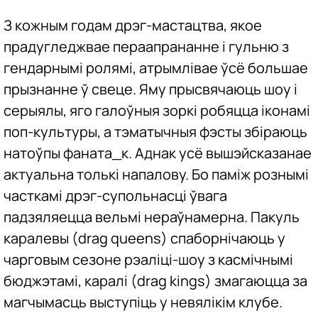
З кожным годам дрэг-мастацтва, якое
прадугледжвае пераапрананне і гульню з
гендарнымі ролямі, атрымлівае ўсё большае
прызнанне ў свеце. Яму прысвячаюць шоу і
серыялы, яго галоўныя зоркі робяцца іконамі
поп-культуры, а тэматычныя фэсты збіраюць
натоўпы фаната_к. Аднак усё вышэйсказанае
актуальна толькі напалову. Бо паміж рознымі
часткамі дрэг-супольнасці ўвага
падзяляецца вельмі нераўнамерна. Пакуль
каралевы (drag queens) спаборнічаюць у
чарговым сезоне рэаліці-шоу з касмічнымі
бюджэтамі, каралі (drag kings) змагаюцца за
магчымасць выступіць у невялікім клубе.