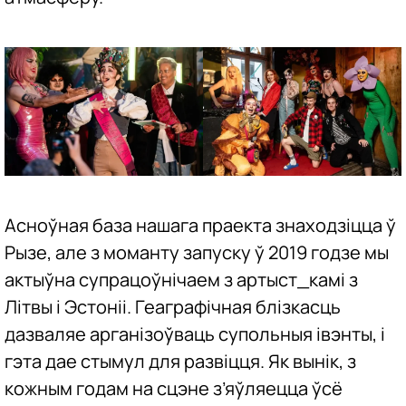
Асноўная база нашага праекта знаходзіцца ў
Рызе, але з моманту запуску ў 2019 годзе мы
актыўна супрацоўнічаем з артыст_камі з
Літвы і Эстоніі. Геаграфічная блізкасць
дазваляе арганізоўваць супольныя івэнты, і
гэта дае стымул для развіцця. Як вынік, з
кожным годам на сцэне з’яўляецца ўсё