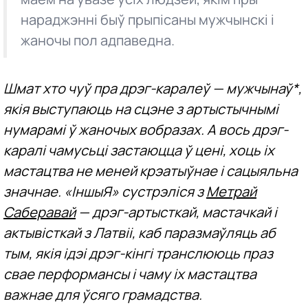
нараджэнні быў прыпісаны мужчынскі і
жаночы пол адпаведна.
Шмат хто чуў пра дрэг-каралеў — мужчынаў*,
якія выступаюць на сцэне з артыстычнымі
нумарамі ў жаночых вобразах. А вось дрэг-
каралі чамусьці застаюцца ў цені, хоць іх
мастацтва не меней крэатыўнае і сацыяльна
значнае. «ІншыЯ» сустрэліся з
Метрай
Саберавай
— дрэг-артысткай, мастачкай і
актывісткай з Латвіі, каб паразмаўляць аб
тым, якія ідэі дрэг-кінгі транслююць праз
свае перформансы і чаму іх мастацтва
важнае для ўсяго грамадства.