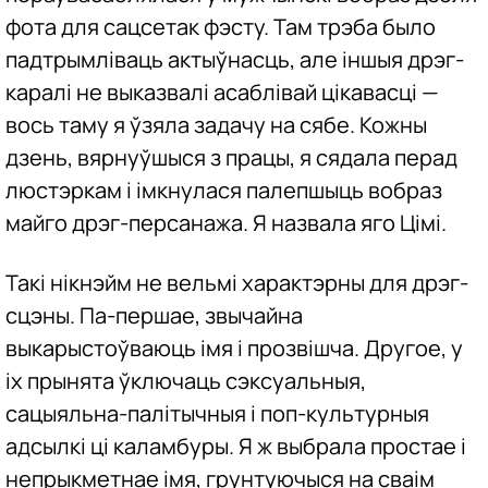
фота для сацсетак фэсту. Там трэба было
падтрымліваць актыўнасць, але іншыя дрэг-
каралі не выказвалі асаблівай цікавасці —
вось таму я ўзяла задачу на сябе. Кожны
дзень, вярнуўшыся з працы, я сядала перад
люстэркам і імкнулася палепшыць вобраз
майго дрэг-персанажа. Я назвала яго Цімі.
Такі нікнэйм не вельмі характэрны для дрэг-
сцэны. Па-першае, звычайна
выкарыстоўваюць імя і прозвішча. Другое, у
іх прынята ўключаць сэксуальныя,
сацыяльна-палітычныя і поп-культурныя
адсылкі ці каламбуры. Я ж выбрала простае і
непрыкметнае імя, грунтуючыся на сваім