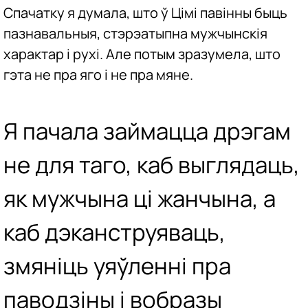
Спачатку я думала, што ў Цімі павінны быць
пазнавальныя, стэрэатыпна мужчынскія
характар і рухі. Але потым зразумела, што
гэта не пра яго і не пра мяне.
Я пачала займацца дрэгам
не для таго, каб выглядаць,
як мужчына ці жанчына, а
каб дэканструяваць,
змяніць уяўленні пра
паводзіны і вобразы