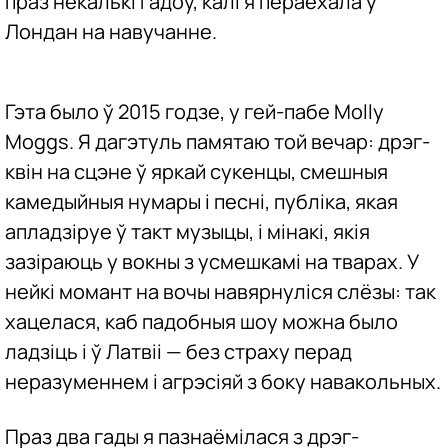
праз некалькі гадоў, калі я пераехала ў
Лондан на навучанне.
Гэта было ў 2015 годзе, у гей-пабе Molly
Moggs. Я дагэтуль памятаю той вечар: дрэг-
квін на сцэне ў яркай сукенцы, смешныя
камедыйныя нумары і песні, публіка, якая
апладзіруе ў такт музыцы, і мінакі, якія
зазіраюць у вокны з усмешкамі на тварах. У
нейкі момант на вочы навярнуліся слёзы: так
хацелася, каб падобныя шоу можна было
ладзіць і ў Латвіі — без страху перад
неразуменнем і агрэсіяй з боку навакольных.
Праз два гады я пазнаёмілася з дрэг-