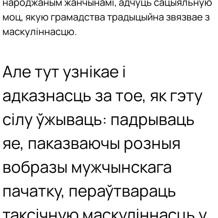
народжаным жанчынамі, адчуць сацыяльную
моц, якую грамадства традыцыйна звязвае з
маскуліннасцю.
Але тут узнікае і
адказнасць за тое, як гэту
сілу ўжываць: падрываць
яе, паказваючы розныя
вобразы мужчынскага
пачатку, пераўтвараць
таксічную маскуліннасць у