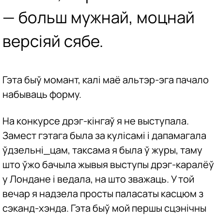
— больш мужнай, моцнай
версіяй сябе.
Гэта быў момант, калі маё альтэр-эга пачало
набываць форму.
На конкурсе дрэг-кінгаў я не выступала.
Замест гэтага была за кулісамі і дапамагала
ўдзельні_цам, таксама я была ў журы, таму
што ўжо бачыла жывыя выступы дрэг-каралёў
у Лондане і ведала, на што зважаць. У той
вечар я надзела просты паласаты касцюм з
сэканд-хэнда. Гэта быў мой першы сцэнічны