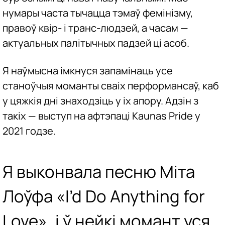
нумары часта тычацца тэмаў фемінізму,
правоў квір- і транс-людзей, а часам —
актуальных палітычных падзей ці асоб.
Я наўмысна імкнуся запамінаць усе
станоўчыя моманты сваіх перформансаў, каб
у цяжкія дні знаходзіць у іх апору. Адзін з
такіх — выступ на афтэпаці Kaunas Pride у
2021 годзе.
Я выконвала песню Міта
Лоўфа «I’d Do Anything for
Love», і ў нейкі момант уся