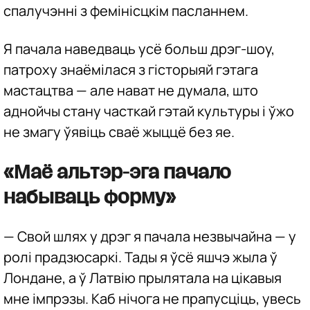
спалучэнні з фемінісцкім пасланнем.
Я пачала наведваць усё больш дрэг-шоу,
патроху знаёмілася з гісторыяй гэтага
мастацтва — але нават не думала, што
аднойчы стану часткай гэтай культуры і ўжо
не змагу ўявіць сваё жыццё без яе.
«Маё альтэр-эга пачало
набываць форму»
— Свой шлях у дрэг я пачала незвычайна — у
ролі прадзюсаркі. Тады я ўсё яшчэ жыла ў
Лондане, а ў Латвію прылятала на цікавыя
мне імпрэзы. Каб нічога не прапусціць, увесь