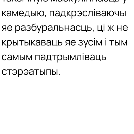
камедыю, падкрэсліваючы
яе разбуральнасць, ці ж не
крытыкаваць яе зусім і тым
самым падтрымліваць
стэрэатыпы.