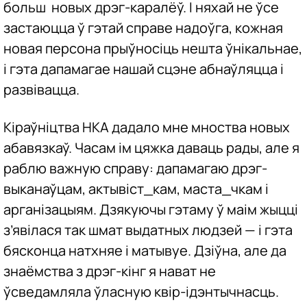
больш новых дрэг-каралёў. І няхай не ўсе
застаюцца ў гэтай справе надоўга, кожная
новая персона прыўносіць нешта ўнікальнае,
і гэта дапамагае нашай сцэне абнаўляцца і
развівацца.
Кіраўніцтва НКА дадало мне мноства новых
абавязкаў. Часам ім цяжка даваць рады, але я
раблю важную справу: дапамагаю дрэг-
выканаўцам, актывіст_кам, маста_чкам і
арганізацыям. Дзякуючы гэтаму ў маім жыцці
з’явілася так шмат выдатных людзей — і гэта
бясконца натхняе і матывуе. Дзіўна, але да
знаёмства з дрэг-кінг я нават не
ўсведамляла ўласную квір-ідэнтычнасць.