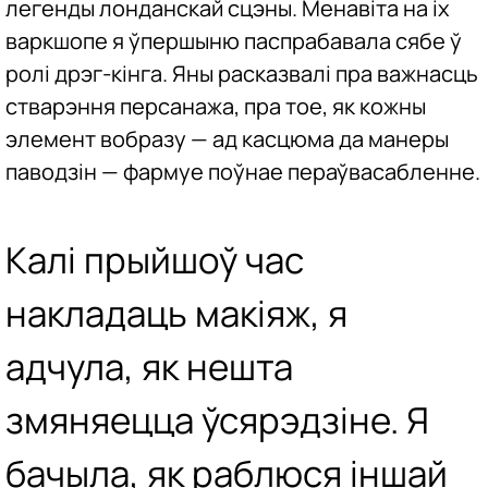
легенды лонданскай сцэны. Менавіта на іх
варкшопе я ўпершыню паспрабавала сябе ў
ролі дрэг-кінга. Яны расказвалі пра важнасць
стварэння персанажа, пра тое, як кожны
элемент вобразу — ад касцюма да манеры
паводзін — фармуе поўнае пераўвасабленне.
Калі прыйшоў час
накладаць макіяж, я
адчула, як нешта
змяняецца ўсярэдзіне. Я
бачыла, як раблюся іншай