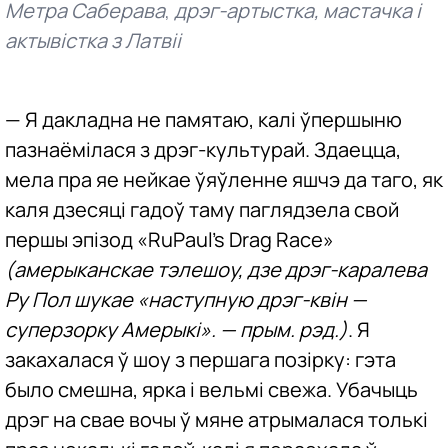
Метра Саберава
дрэг-артыстка, мастачка і
,
актывістка з Латвіі
— Я дакладна не памятаю, калі ўпершыню
пазнаёмілася з дрэг-культурай. Здаецца,
мела пра яе нейкае ўяўленне яшчэ да таго, як
каля дзесяці гадоў таму паглядзела свой
першы эпізод «RuPaul’s Drag Race»
(амерыканскае тэлешоу, дзе дрэг-каралева
Ру Пол шукае «наступную дрэг-квін —
суперзорку Амерыкі». — прым. рэд.)
. Я
закахалася ў шоу з першага позірку: гэта
было смешна, ярка і вельмі свежа. Убачыць
дрэг на свае вочы ў мяне атрымалася толькі