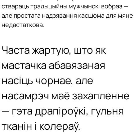
ствараць традыцыйны мужчынскі вобраз —
але простага надзявання касцюма для мяне
недастаткова.
Часта жартую, што як
мастачка абавязаная
насіць чорнае, але
насамрэч маё захапленне
— гэта драпіроўкі, гульня
тканін і колераў.