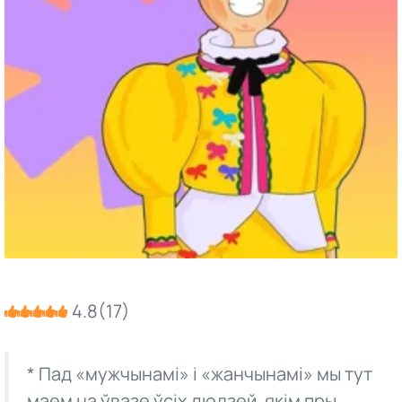
4.8
(
17
)
* Пад «мужчынамі» і «жанчынамі» мы тут
маем на ўвазе ўсіх людзей, якім пры