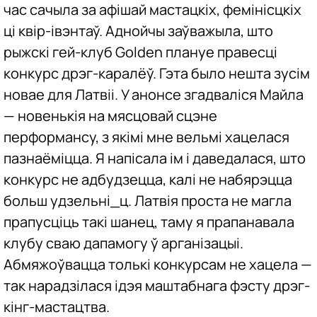
час сачыла за афішай мастацкіх, фемінісцкіх
ці квір-івэнтаў. Аднойчы заўважыла, што
рыжскі гей-клуб Golden плануе правесці
конкурс дрэг-каралёў. Гэта было нешта зусім
новае для Латвіі. У анонсе згадваліся Майла
— новенькія на мясцовай сцэне
перформансу, з якімі мне вельмі хацелася
пазнаёміцца. Я напісала ім і даведалася, што
конкурс не адбудзецца, калі не набярэцца
больш удзельні_ц. Латвія проста не магла
прапусціць такі шанец, таму я прапанавала
клубу сваю дапамогу ў арганізацыі.
Абмяжоўвацца толькі конкурсам не хацела —
так нарадзілася ідэя маштабнага фэсту дрэг-
кінг-мастацтва.