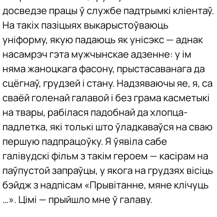
досведзе працы ў службе падтрымкі кліентаў.
На такіх пазіцыях выкарыстоўваюць
уніформу, якую падаюць як унісэкс — аднак
насамрэч гэта мужчынскае адзенне: у ім
няма жаноцкага фасону, прыстасаванага да
сцёгнаў, грудзей і стану. Надзяваючы яе, я, са
сваёй голенай галавой і без грама касметыкі
на твары, рабілася падобнай да хлопца-
падлетка, які толькі што ўладкаваўся на сваю
першую падпрацоўку. Я ўявіла сабе
галівудскі фільм з такім героем — касірам на
паўпустой запраўцы, у якога на грудзях вісіць
бэйдж з надпісам «Прывітанне, мяне клічуць
…». Цімі — прыйшло мне ў галаву.