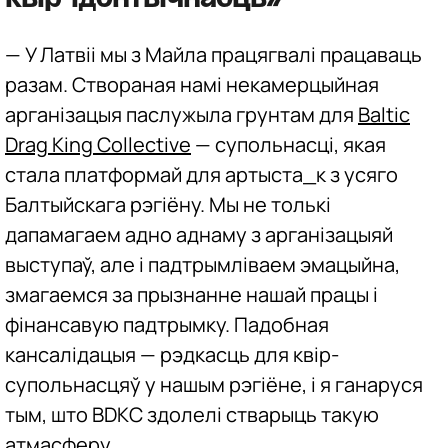
— У Латвіі мы з Майла працягвалі працаваць
разам. Створаная намі некамерцыйная
арганізацыя паслужыла грунтам для
Baltic
Drag King Collective
— супольнасці, якая
стала платформай для артыста_к з усяго
Балтыйскага рэгіёну. Мы не толькі
дапамагаем адно аднаму з арганізацыяй
выступаў, але і падтрымліваем эмацыйна,
змагаемся за прызнанне нашай працы і
фінансавую падтрымку. Падобная
кансалідацыя — рэдкасць для квір-
супольнасцяў у нашым рэгіёне, і я ганаруся
тым, што BDKC здолелі стварыць такую
атмасферу.