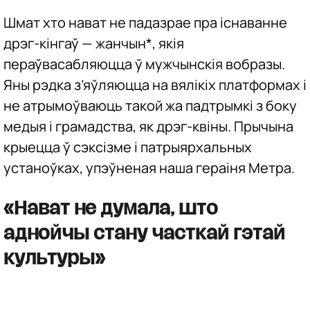
Шмат хто нават не падазрае пра існаванне
дрэг-кінгаў — жанчын*, якія
пераўвасабляюцца ў мужчынскія вобразы.
Яны рэдка з’яўляюцца на вялікіх платформах і
не атрымоўваюць такой жа падтрымкі з боку
медыя і грамадства, як дрэг-квіны. Прычына
крыецца ў сэксізме і патрыярхальных
устаноўках, упэўненая наша гераіня Метра.
«Нават не думала, што
аднойчы стану часткай гэтай
культуры»