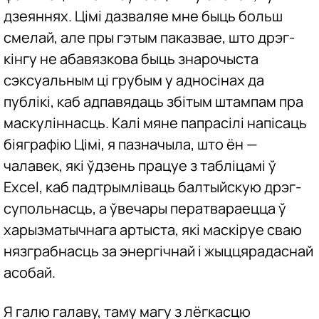
дзеяннях. Цімі дазваляе мне быць больш
смелай, але пры гэтым паказвае, што дрэг-
кінгу не абавязкова быць знарочыста
сэксуальным ці грубым у адносінах да
публікі, каб адпавядаць збітым штампам пра
маскуліннасць. Калі мяне папрасілі напісаць
біяграфію Цімі, я пазначыла, што ён —
чалавек, які ўдзень працуе з табліцамі ў
Excel, каб падтрымліваць балтыйскую дрэг-
супольнасць, а ўвечары ператвараецца ў
харызматычнага артыста, які маскіруе сваю
нязграбнасць за энергічнай і жыццярадаснай
асобай.
Я галю галаву, таму магу з лёгкасцю