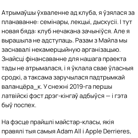
Атрымаўшы ўхваленне ад клуба, я ўзялася за
планаванне: семінары, лекцыі, дыскусіі. І тут
новая бяда: клуб нечакана зачыніўся. Але я
вырашыла не адступаць. Разам з Майла мы
заснавалі некамерцыйную арганізацыю.
Знайсці фінансаванне для нашага праекта
тады не атрымалася, і я ўклала свае ўласныя
сродкі, а таксама заручылася падтрымкай
валанцёра_к. У снежні 2019-га першы
латвійскі фэст дрэг-кінгаў адбыўся — і гэта
быў поспех.
На фэсце прайшлі майстар-класы, якія
правялі тыя самыя Adam All і Apple Derrieres,