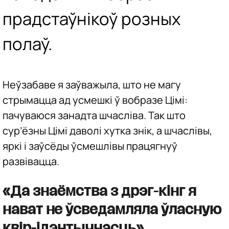
прадстаўнікоў розных
полаў.
Неўзабаве я заўважыла, што не магу
стрымацца ад усмешкі ў вобразе Цімі:
пачуваюся занадта шчасліва. Так што
сур’ёзны Цімі даволі хутка знік, а шчаслівы,
яркі і заўсёды ўсмешлівы працягнуў
развівацца.
«Да знаёмства з дрэг-кінг я
нават не ўсведамляла ўласную
квір-ідэнтычнасць»