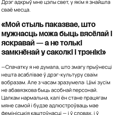
Дрэг адкрыў мне цэлы свет, у якім я знайшла
сваё месца.
«Мой стыль паказвае, што
мужнасць можа быць вясёлай і
яскравай — а не толькі
замкнёнай у саколкі і трэнікі»
—Спачатку я не думала, што змагу прыўнесці
нешта асаблівае ў дрэг-культуру сваім
вобразам. Але з часам зразумела: Цімі зусім
не абавязкова быць асобнай персонай.
Цалкам нармальна, калі ён стане працягам
мяне самой і будзе адлюстроўваць мае
фемінісцкія каштоўнасці — і ў словах, і ў