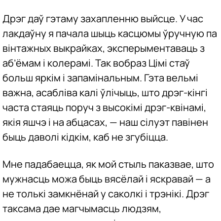
Дрэг даў гэтаму захапленню выйсце. У час
лакдаўну я пачала шыць касцюмы ўручную па
вінтажных выкрайках, эксперыментаваць з
аб’ёмам і колерамі. Так вобраз Цімі стаў
больш яркім і запамінальным. Гэта вельмі
важна, асабліва калі ўлічыць, што дрэг-кінгі
часта стаяць поруч з высокімі дрэг-квінамі,
якія яшчэ і на абцасах, — наш сілуэт павінен
быць даволі кідкім, каб не згубіцца.
Мне падабаецца, як мой стыль паказвае, што
мужнасць можа быць вясёлай і яскравай — а
не толькі замкнёнай у саколкі і трэнікі. Дрэг
таксама дае магчымасць людзям,