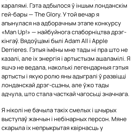
каралямі. Гэта адбылося ў іншым лонданскім
гей-бары — The Glory. У той вечар я
апынулася на адборачным этапе конкурсу
«Man Up!» — найбуйнога спаборніцтва дрэг-
кінгаў. Вядоўцамі былі Adam All і Apple
Derrieres. Гэтыя імёны мне тады ні пра што не
казалі, але іх энергія і артыстызм ашаламілі. Я
яшчэ не ведала, наколькі легендарныя гэтыя
артысты і якую ролю яны адыгралі ў развіцці
лонданскай дрэг-сцэны, але ўжо тады
адчула, што стала часткай чагосьці значнага.
Я ніколі не бачыла такіх смелых і шчырых
выступаў жанчын і небінарных персон. Мяне
скарыла іх непрыкрытая квірнасць у