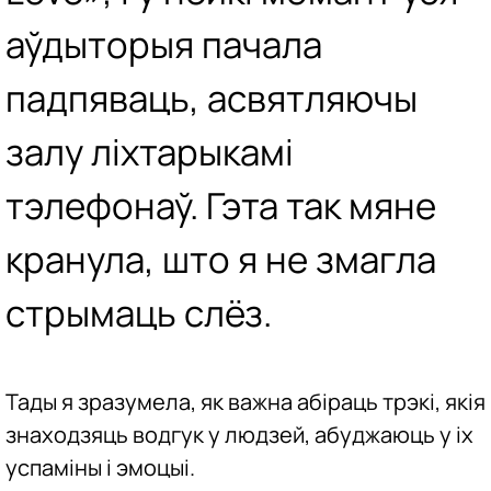
аўдыторыя пачала
падпяваць, асвятляючы
залу ліхтарыкамі
тэлефонаў. Гэта так мяне
кранула, што я не змагла
стрымаць слёз.
Тады я зразумела, як важна абіраць трэкі, якія
знаходзяць водгук у людзей, абуджаюць у іх
успаміны і эмоцыі.