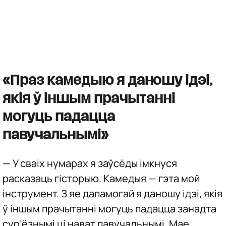
«Праз камедыю я даношу ідэі,
якія ў іншым прачытанні
могуць падацца
павучальнымі»
— У сваіх нумарах я заўсёды імкнуся
расказаць гісторыю. Камедыя — гэта мой
інструмент. З яе дапамогай я даношу ідэі, якія
ў іншым прачытанні могуць падацца занадта
сур’ёзнымі ці нават павучальнымі. Мае