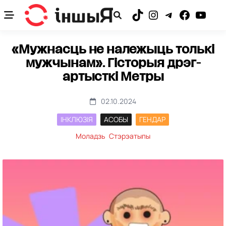
Skip
to
TikTok
Instagram
Telegram
Facebook
YouTub
content
«Мужнасць не належыць толькі
мужчынам». Гісторыя дрэг-
артысткі Метры
02.10.2024
ІНКЛЮЗІЯ
АСОБЫ
ГЕНДАР
Моладзь
Стэрэатыпы