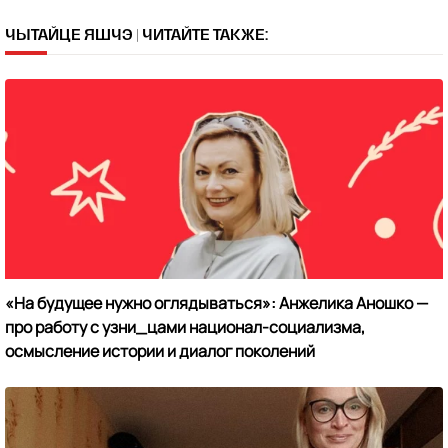
ЧЫТАЙЦЕ ЯШЧЭ | ЧИТАЙТЕ ТАКЖЕ:
«На будущее нужно оглядываться»: Анжелика Аношко —
про работу с узни_цами национал-социализма,
осмысление истории и диалог поколений