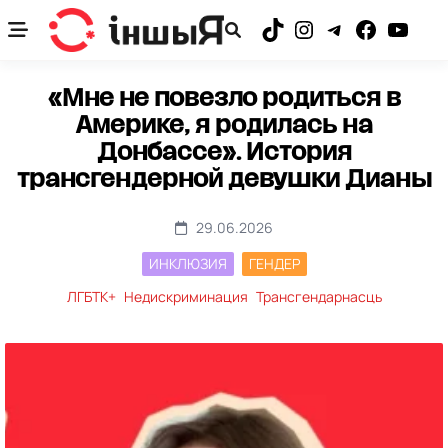
Skip
to
TikTok
Instagram
Telegram
Facebook
YouTub
content
«Мне не повезло родиться в
Америке, я родилась на
Донбассе». История
трансгендерной девушки Дианы
29.06.2026
ИНКЛЮЗИЯ
ГЕНДЕР
ЛГБТК+
Недискриминация
Трансгендарнасць