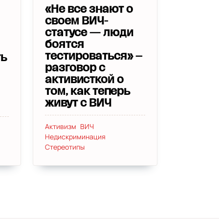
«Не все знают о
своем ВИЧ-
статусе — люди
боятся
тестироваться» –
ть
разговор с
активисткой о
том, как теперь
живут с ВИЧ
Активизм
ВИЧ
Недискриминация
Стереотипы