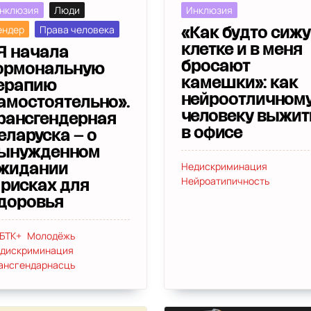
нклюзия
Люди
Инклюзия
ендер
Права человека
«Как будто сижу
клетке и в меня
Я начала
бросают
ормональную
камешки»: как
ерапию
нейроотличном
амостоятельно».
человеку выжит
рансгендерная
в офисе
еларуска – о
ынужденном
Недискриминация
жидании
Нейроатипичность
 рисках для
доровья
БТК+
Молодёжь
дискриминация
ансгендарнасць