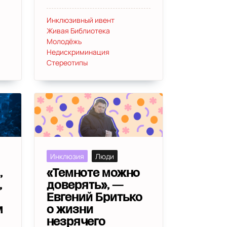
Инклюзивный ивент
Живая Библиотека
Молодёжь
Недискриминация
Стереотипы
Инклюзия
Люди
,
«Темноте можно
,
доверять», —
Евгений Бритько
м
о жизни
незрячего