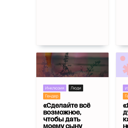
Инклюзия
Люди
И
Гендер
Г
«Сделайте всё
«
возможное,
д
чтобы дать
к
моему сыну
н