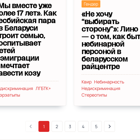
Гендер
Мы вместе уже
олее 17 лет». Как
«Не хочу
есбийская пара
“выбирать
з Беларуси
сторону”»: Лино
троит семью,
— о том, как бы
оспитывает
небинарной
етей
персоной в
 эмиграции
беларусском
 мечтает
райцентре
авести козу
Квир
Небинарность
дискриминация
ЛГБТК+
Недискриминация
эрэатыпы
Стереотипы
1
2
3
4
5