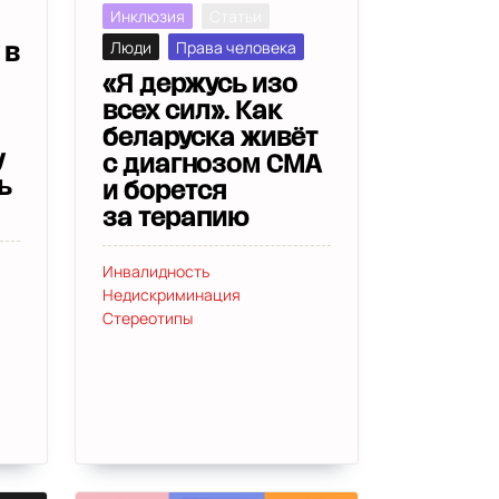
Инклюзия
Статьи
Люди
Права человека
 в
«Я держусь изо
всех сил». Как
беларуска живёт
у
с диагнозом СМА
ь
и борется
за терапию
Инвалидность
Недискриминация
Стереотипы