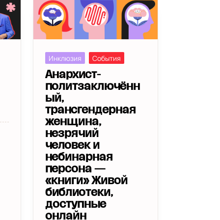
Инклюзия
События
Анархист-
политзаключённ
ый,
трансгендерная
женщина,
незрячий
человек и
небинарная
персона —
«книги» Живой
библиотеки,
доступные
онлайн