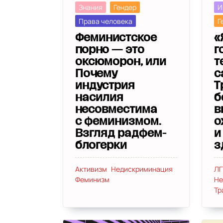
Знания
Гендер
И
Права человека
Г
Феминистское
«
порно — это
г
оксюморон, или
т
Почему
с
индустрия
Т
насилия
б
несовместима
в
с феминизмом.
о
Взгляд радфем-
и
блогерки
з
Активизм
Недискриминация
ЛГ
Феминизм
Не
Тр