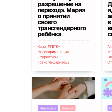
разрешение на
Д
переход». Мария
и
о принятии
а
своего
в
трансгендерного
в
ребёнка
с
Квир
ЛГБТК+
Ак
Недискриминация
Мо
Стереотипы
Не
Трансгендарнасць
Ст
Инклюзия
Знания
И