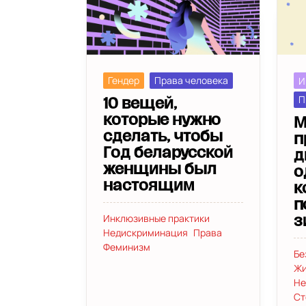
Гендер
Права человека
И
П
10 вещей,
которые нужно
М
сделать, чтобы
п
Год беларусской
д
женщины был
о
настоящим
к
п
Инклюзивные практики
з
Недискриминация
Права
Феминизм
Бе
Жи
Не
Ст