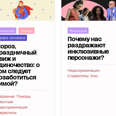
нклюзия
Знания
Инклюзия
рава человека
Почему нас
раздражают
ороз,
инклюзивные
раздничный
персонажи?
виж и
диночество: о
Недискриминация
ом следует
Стереотипы
Кіно
озаботиться
имой?
здомные
Помощь
вотные
дискриминация
ереотипы