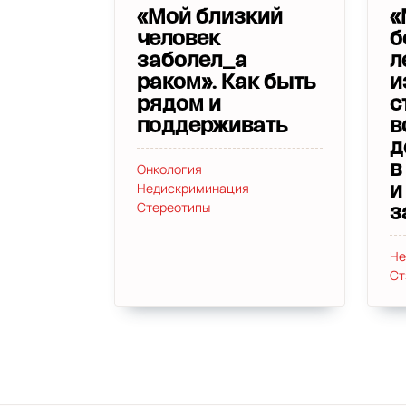
«Мой близкий
«
человек
б
заболел_а
л
раком». Как быть
и
рядом и
с
поддерживать
в
д
Онкология
в
Недискриминация
и
Стереотипы
з
Не
Ст