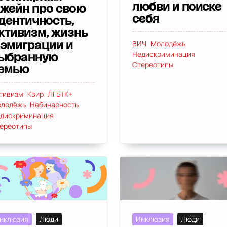
любви и поиске
жейн про свою
себя
дентичность,
ктивизм, жизнь
ВИЧ
Молодёжь
 эмиграции и
Недискриминация
ыбранную
Стереотипы
емью
тивизм
Квир
ЛГБТК+
лодёжь
Небинарность
дискриминация
ереотипы
нклюзия
Люди
Инклюзия
Люди