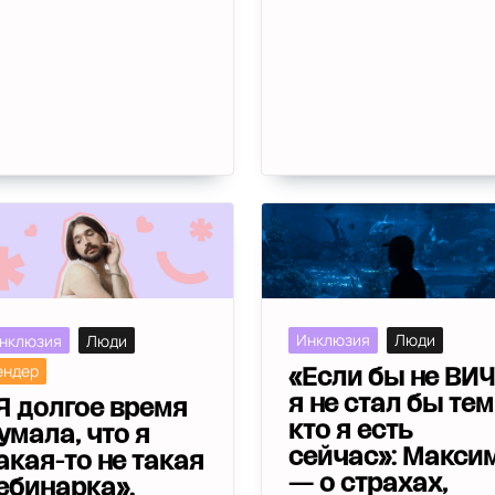
Инклюзия
Люди
нклюзия
Люди
ендер
«Если бы не ВИЧ
я не стал бы тем
Я долгое время
кто я есть
умала, что я
сейчас»: Макси
акая-то не такая
— о страхах,
ебинарка».