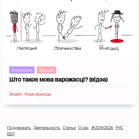
Социальная игра
(1)
Расліны
(1)
Диабет
(1)
Жанчыны
(1)
Мультфильмы
(1)
Аудит
(1)
Праздники
(1)
Комиксы
(1)
Квиз
(1)
Шутки
(1)
Горад
(1)
Ассертивность
(1)
Фильмы
(1)
СДВГ
(1)
Политики
(1)
Подростки
(1)
Инклюзия
Знания
Што такое мова варожасці? (відэа)
Видео
Язык вражды
Поддержать
Деятельность
Статьи
О нас
#ZDW2026
РУС
БЕЛ