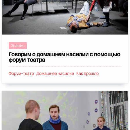
Многодетные
(3)
Книги
(3)
Теология
(3)
Природа
(3)
Персанальныя дадзеныя
(3)
Kids-friendly
(3)
Коммуникация
(3)
Іншыя гісторыі
(3)
Феминитивы
(3)
Сексизм
(3)
Буллинг
(3)
Доступность
(3)
Студент_ки
(3)
Бодипозитив
(2)
Заключённые
(2)
ДЦП
(2)
Знания
Путешествия
(2)
Селфхарм
(2)
АЭС
(2)
Говорим о домашнем насилии с помощью
Евреи
(2)
Зелёная Беларусь
(2)
форум-театра
Люди без слуха
(2)
Живая Библиотека
(2)
РХП
(2)
Форум-театр
Домашнее насилие
Как прошло
БАР
(2)
Общественные обсуждения
(2)
Семья
(2)
Булимия
(2)
АКР
(2)
Язычество
(2)
Рома
(2)
Ясный язык
(2)
Веганство
(2)
Выгорание
(2)
Нейроатипичность
(2)
Курсы
(2)
Бизнес
(2)
Стигма
(2)
Навіны
(2)
Поддержка
(2)
Деколониальность
(2)
Мифы
(2)
Интерсекс
(2)
Налоги
(2)
Родительство
(2)
Кэнселинг
(2)