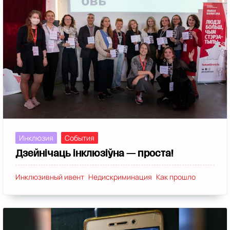
Пандус
(1)
Матрыярхат
(1)
Закон
(1)
Сталкинг
(1)
Бодзінейтральнасць
(1)
Социальная игра
(1)
Расліны
(1)
Диабет
(1)
Жанчыны
(1)
Мультфильмы
(1)
Аудит
(1)
Праздники
(1)
Комиксы
(1)
Квиз
(1)
Шутки
(1)
Горад
(1)
Ассертивность
(1)
Фильмы
(1)
СДВГ
(1)
Политики
(1)
Подростки
(1)
Инклюзия
События
Дзейнічаць інклюзіўна — проста!
Инклюзивный ивент
Недискриминация
Как прошло