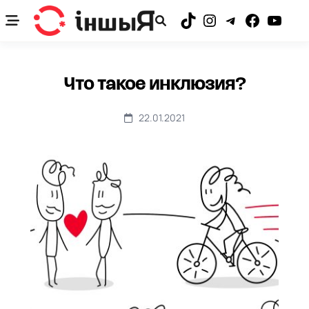
Skip
to
TikTok
Instagram
Telegram
Facebook
YouTub
content
Что такое инклюзия?
22.01.2021