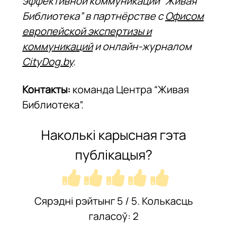
эффективной коммуникации “Живая
Библиотека” в партнёрстве с
Офисом
европейской экспертизы и
коммуникаций
и онлайн-журналом
CityDog.by
.
Контакты:
команда Центра “Живая
Библиотека”.
Наколькі карысная гэта
публікацыя?
Сярэдні рэйтынг
5
/ 5. Колькасць
галасоў:
2