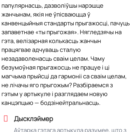
папулярнасць, дазволіўшы нарэшце
жанчынам, якія не ўпісваюцца ў
канвенцыйныя стандарты прыгажосці, пачуць
запаветнае «ты прыгожая». Нягледзячы на
гэта, велізарная колькасць жанчын
працягвае адчуваць сталую
незадаволенасць сваім целам. Чаму
безумоўная прыгажосць не працуе і ці
магчыма прыйсці да гармоніі са сваім целам,
не лічачы яго прыгожым? Разбіраемся з
гэтым у артыкуле і разглядаем новую
канцэпцыю — бодзінейтральнасць.
Дысклэймер
Аўтарка гэтага артыкула разумее, што з