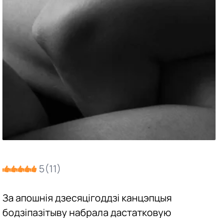
5
(
11
)
За апошнія дзесяцігоддзі канцэпцыя
бодзіпазітыву набрала дастатковую