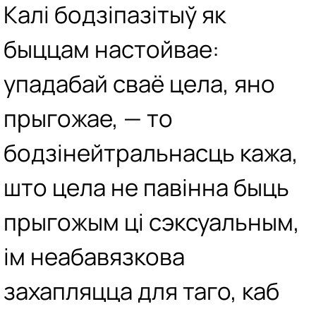
Калі бодзіпазітыў як
быццам настойвае:
упадабай сваё цела, яно
прыгожае, — то
бодзінейтральнасць кажа,
што цела не павінна быць
прыгожым ці сэксуальным,
ім неабавязкова
захапляцца для таго, каб