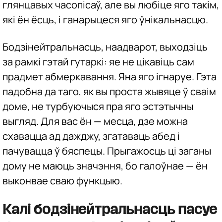
глянцавых часопісаў, але вы любіце яго такім,
які ён ёсць, і ганарыцеся яго ўнікальнасцю.
Бодзінейтральнасць, наадварот, выходзіць
за рамкі гэтай гутаркі: яе не цікавіць сам
прадмет абмеркавання. Яна яго ігнаруе. Гэта
падобна да таго, як вы проста жывяце ў сваім
доме, не турбуючыся пра яго эстэтычны
выгляд. Для вас ён — месца, дзе можна
схавацца ад дажджу, згатаваць абед і
пачувацца ў бяспецы. Прыгажосць ці заганы
дому не маюць значэння, бо галоўнае — ён
выконвае сваю функцыю.
Калі бодзінейтральнасць пасуе