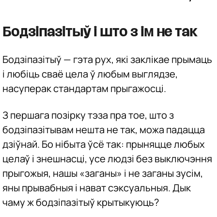
Бодзіпазітыў і што з ім не так
Бодзіпазітыў — гэта рух, які заклікае прымаць
і любіць сваё цела ў любым выглядзе,
насуперак стандартам прыгажосці.
З першага позірку тэза пра тое, што з
бодзіпазітывам нешта не так, можа падацца
дзіўнай. Бо нібыта ўсё так: прыняцце любых
целаў і знешнасці, усе людзі без выключэння
прыгожыя, нашы «заганы» і не заганы зусім,
яны прывабныя і нават сэксуальныя. Дык
чаму ж бодзіпазітыў крытыкуюць?