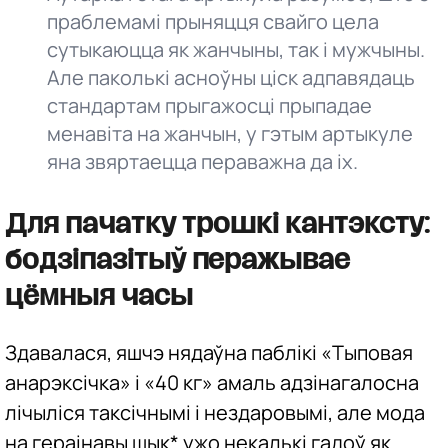
праблемамі прыняцця свайго цела
сутыкаюцца як жанчыны, так і мужчыны.
Але паколькі асноўны ціск адпавядаць
стандартам прыгажосці прыпадае
менавіта на жанчын, у гэтым артыкуле
яна звяртаецца пераважна да іх.
Для пачатку трошкі кантэксту:
бодзіпазітыў перажывае
цёмныя часы
Здавалася, яшчэ нядаўна паблікі «Тыповая
анарэксічка» і «40 кг» амаль адзінагалосна
лічыліся таксічнымі і нездаровымі, але мода
на гераінавы шык* ужо некалькі гадоў як