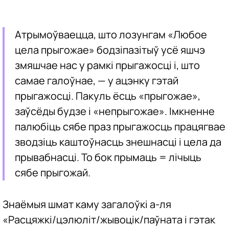
Атрымоўваецца, што лозунгам «Любое
цела прыгожае» бодзіпазітыў усё яшчэ
змяшчае нас у рамкі прыгажосці і, што
самае галоўнае, — у ацэнку гэтай
прыгажосці. Пакуль ёсць «прыгожае»,
заўсёды будзе і «непрыгожае». Імкненне
палюбіць сябе праз прыгажосць працягвае
зводзіць каштоўнасць знешнасці і цела да
прывабнасці. То бок прымаць = лічыць
сябе прыгожай.
Знаёмыя шмат каму загалоўкі а-ля
«Расцяжкі/цэлюліт/жывоцік/паўната і гэтак