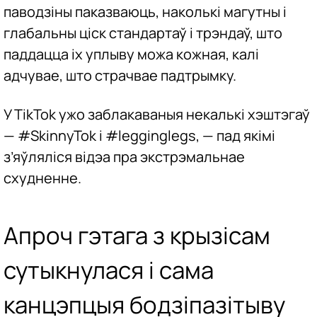
паводзіны паказваюць, наколькі магутны і
глабальны ціск стандартаў і трэндаў, што
паддацца іх уплыву можа кожная, калі
адчувае, што страчвае падтрымку.
У TikTok ужо заблакаваныя некалькі хэштэгаў
— #SkinnyTok і #legginglegs, — пад якімі
з’яўляліся відэа пра экстрэмальнае
схудненне.
Апроч гэтага з крызісам
сутыкнулася і сама
канцэпцыя бодзіпазітыву