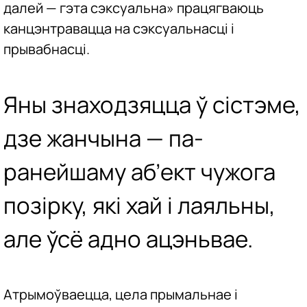
далей — гэта сэксуальна» працягваюць
канцэнтравацца на сэксуальнасці і
прывабнасці.
Яны знаходзяцца ў сістэме,
дзе жанчына — па-
ранейшаму аб’ект чужога
позірку, які хай і лаяльны,
але ўсё адно ацэньвае.
Атрымоўваецца, цела прымальнае і