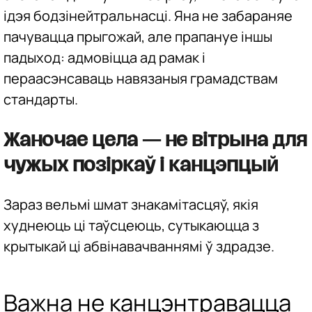
ідэя бодзінейтральнасці. Яна не забараняе
пачувацца прыгожай, але прапануе іншы
падыход: адмовіцца ад рамак і
пераасэнсаваць навязаныя грамадствам
стандарты.
Жаночае цела — не вітрына для
чужых позіркаў і канцэпцый
Зараз вельмі шмат знакамітасцяў, якія
худнеюць ці таўсцеюць, сутыкаюцца з
крытыкай ці абвінавачваннямі ў здрадзе.
Важна не канцэнтравацца