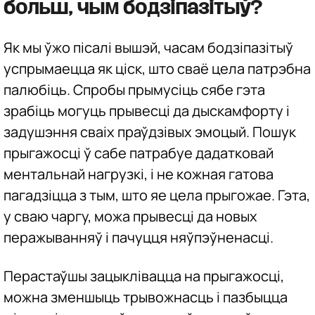
больш, чым бодзіпазітыў?
Як мы ўжо пісалі вышэй, часам бодзіпазітыў
успрымаецца як ціск, што сваё цела патрэбна
палюбіць. Спробы прымусіць сябе гэта
зрабіць могуць прывесці да дыскамфорту і
задушэння сваіх праўдзівых эмоцый. Пошук
прыгажосці ў сабе патрабуе дадатковай
ментальнай нагрузкі, і не кожная гатова
пагадзіцца з тым, што яе цела прыгожае. Гэта,
у сваю чаргу, можа прывесці да новых
перажыванняў і пачуцця няўпэўненасці.
Перастаўшы зацыклівацца на прыгажосці,
можна зменшыць трывожнасць і пазбыцца