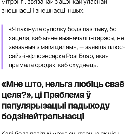
мітрэнгі, звязанай з ацэнкай уласнай
знешнасці і знешнасці іншых.
«Я пакінула суполку бодзіпазітыву, бо
хацела, каб мяне вызначалі інтарэсы, не
звязаныя з маім целам», — заявіла плюс-
сайз-інфлюэнсарка Розі Блэр, якая
прымала сродак, каб схуднець.
«Мне што, нельга любіць сваё
цела?», ці Праблема ў
папулярызацыі падыходу
бодзінейтральнасці
Калі бодзіпазітыў можа счытвацца як ціск