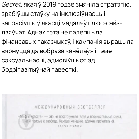
Secret,
якая ў 2019 годзе змяніла стратэгію,
зрабіўшы стаўку на інклюзіўнасць і
запрасіўшы ў якасці мадэляў плюс-сайз-
дзяўчат. Аднак гэта не палепшыла
фінансавых паказчыкаў, і кампанія вырашыла
вярнуцца да вобраза «анёлаў» і тэме
сэксуальнасці, адмовіўшыся ад
бодзіпазітыўнай павесткі.