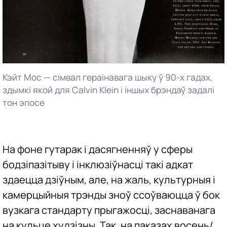
Кэйт Мос — сімвал гераінавага шыку ў 90-х гадах,
здымкі якой для Calvin Klein і іншых брэндаў задалі
тон эпосе
На фоне гутарак і дасягненняў у сферы
бодзіпазітыву і інклюзіўнасці такі адкат
здаецца дзіўным, але, на жаль, культурныя і
камерцыйныя трэнды зноў ссоўваюцца ў бок
вузкага стандарту прыгажосці, заснаванага
на кульце худзізны. Так, на паказах восень/