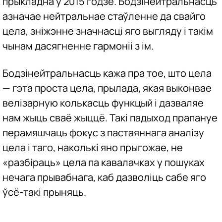
прыкладна ў 2015 годзе. Бодзінейтральнасць
азначае нейтральнае стаўленне да свайго
цела, зніжэнне значнасці яго выгляду і такім
чынам дасягненне гармоніі з ім.
Бодзінейтральнасць кажа пра тое, што цела
— гэта проста цела, прылада, якая выконвае
велізарную колькасць функцый і дазваляе
нам жыць сваё жыццё. Такі падыход прапануе
перамяшчаць фокус з пастаяннага аналізу
цела і таго, наколькі яно прыгожае, не
«разбіраць» цела па кавалачках у пошуках
нечага прывабнага, каб дазволіць сабе яго
ўсё-такі прыняць.