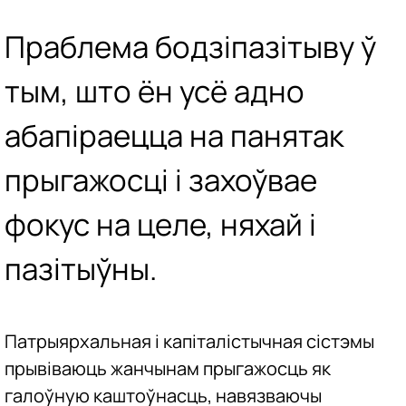
Праблема бодзіпазітыву ў
тым, што ён усё адно
абапіраецца на панятак
прыгажосці і захоўвае
фокус на целе, няхай і
пазітыўны.
Патрыярхальная і капіталістычная сістэмы
прывіваюць жанчынам прыгажосць як
галоўную каштоўнасць, навязваючы