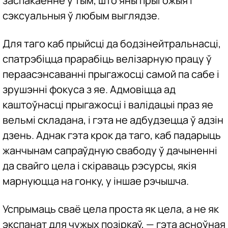
заспакаенне ў тым, што яны прыгожыя і
сэксуальныя ў любым выглядзе.
Для таго каб прыйсці да бодзінейтральнасці,
спатрэбіцца прарабіць велізарную працу ў
пераасэнсаванні прыгажосці самой па сабе і
зрушэнні фокуса з яе. Адмовіцца ад
каштоўнасці прыгажосці і валідацыі праз яе
вельмі складана, і гэта не адбудзецца ў адзін
дзень. Аднак гэта крок да таго, каб падарыць
жанчынам сапраўдную свабоду ў дачыненні
да свайго цела і скіраваць рэсурсы, якія
марнуюцца на гонку, у іншае рэчышча.
Успрымаць сваё цела проста як цела, а не як
экспанат для чужых позіркаў, — гэта асноўная