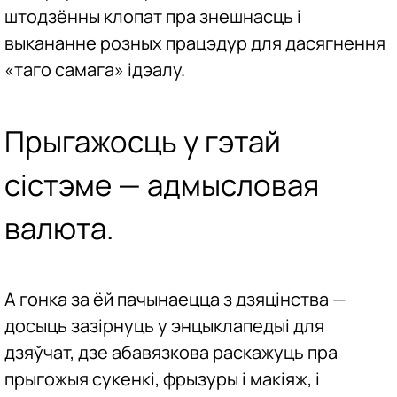
штодзённы клопат пра знешнасць і
выкананне розных працэдур для дасягнення
«таго самага» ідэалу.
Прыгажосць у гэтай
сістэме — адмысловая
валюта.
А гонка за ёй пачынаецца з дзяцінства —
досыць зазірнуць у энцыклапедыі для
дзяўчат, дзе абавязкова раскажуць пра
прыгожыя сукенкі, фрызуры і макіяж, і