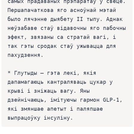
самых прадаваных прэпаратаў у свеце. 
Першапачаткова яго асноўнай мэтай 
было лячэнне дыябету II тыпу. Аднак 
неўзабаве стаў відавочны яго пабочны 
эфект, звязаны са стратай вагі, і 
так гэты сродак стаў ужывацца для 
пахудзення.
* Глутыды — гэта лекі, якія 
дапамагаюць кантраляваць цукар у 
крыві і зніжаць вагу. Яны 
дзейнічаюць, імітуючы гармон GLP-1, 
які змяншае апетыт і паляпшае 
выпрацоўку інсуліну.