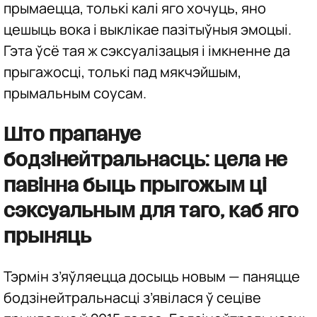
прымаецца, толькі калі яго хочуць, яно
цешыць вока і выклікае пазітыўныя эмоцыі.
Гэта ўсё тая ж сэксуалізацыя і імкненне да
прыгажосці, толькі пад мякчэйшым,
прымальным соусам.
Што прапануе
бодзінейтральнасць: цела не
павінна быць прыгожым ці
сэксуальным для таго, каб яго
прыняць
Тэрмін з’яўляецца досыць новым — паняцце
бодзінейтральнасці з’явілася ў сеціве