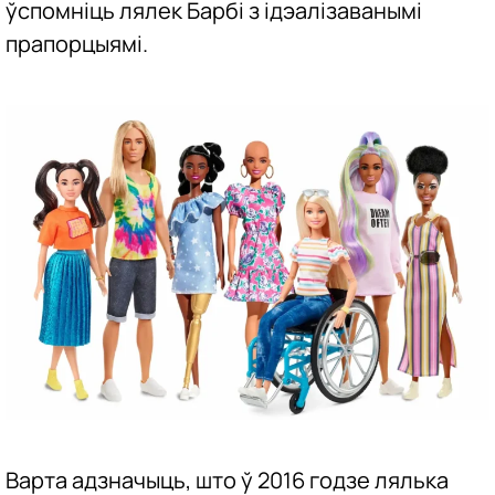
ўспомніць лялек Барбі з ідэалізаванымі
прапорцыямі.
Варта адзначыць, што ў 2016 годзе лялька