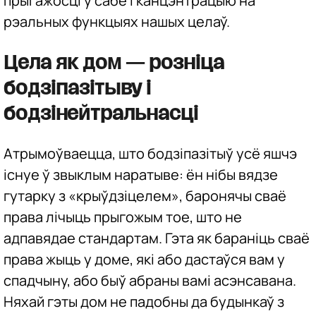
прыгажосці ў сабе і канцэнтрацыю на
рэальных функцыях нашых целаў.
Цела як дом — розніца
бодзіпазітыву і
бодзінейтральнасці
Атрымоўваецца, што бодзіпазітыў усё яшчэ
існуе ў звыклым наратыве: ён нібы вядзе
гутарку з «крыўдзіцелем», баронячы сваё
права лічыць прыгожым тое, што не
адпавядае стандартам. Гэта як бараніць сваё
права жыць у доме, які або дастаўся вам у
спадчыну, або быў абраны вамі асэнсавана.
Няхай гэты дом не падобны да будынкаў з