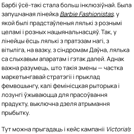
Барбі ўсё-такі стала больш інклюзіўнай. Была
запушчаная лінейка
Barbie Fashionistas
, у
якой былі прадстаўленыя лялькі з рознымі
целамі і розных нацыянальнасцяў. Так, у
лінейцы ёсць лялькі з пратэзам нагі, з
вітыліга, на вазку, з сіндромам Даўна, лялька
са слыхавым апаратам і гэтак далей. Аднак
важна разумець, што такія змены — частка
маркетынгавай стратэгіі і прыклад
фемвошынгу, калі фемінісцкая рыторыка і
лозунгі ўжываюцца для прасоўвання
прадукту, выключна дзеля атрымання
прыбытку.
Тут можна прыгадаць і кейс кампаніі
Victoria’s