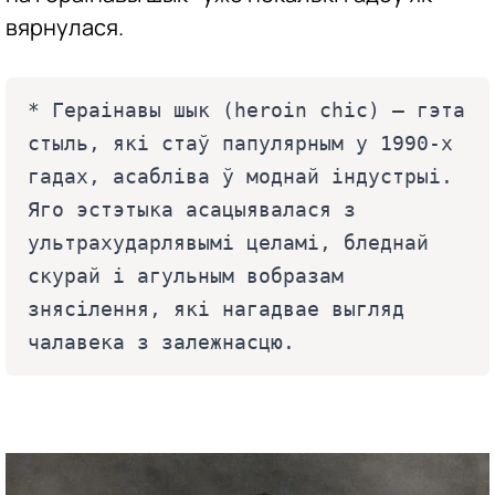
вярнулася.
* Гераінавы шык (heroin chic) — гэта 
стыль, які стаў папулярным у 1990-х 
гадах, асабліва ў моднай індустрыі. 
Яго эстэтыка асацыявалася з 
ультрахударлявымі целамі, бледнай 
скурай і агульным вобразам 
знясілення, які нагадвае выгляд 
чалавека з залежнасцю. 