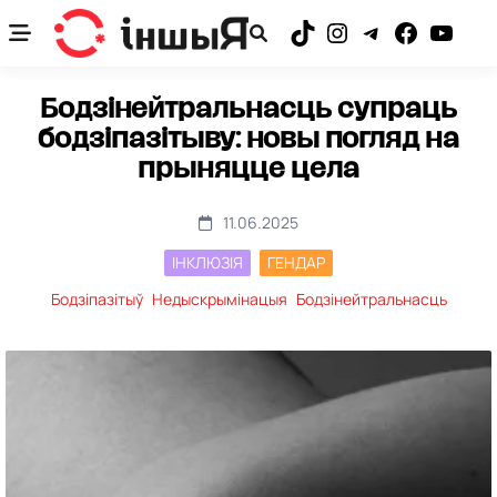
Skip
to
TikTok
Instagram
Telegram
Facebook
YouTub
content
Бодзінейтральнасць супраць
бодзіпазітыву: новы погляд на
прыняцце цела
11.06.2025
ІНКЛЮЗІЯ
ГЕНДАР
Бодзіпазітыў
Недыскрымінацыя
Бодзінейтральнасць