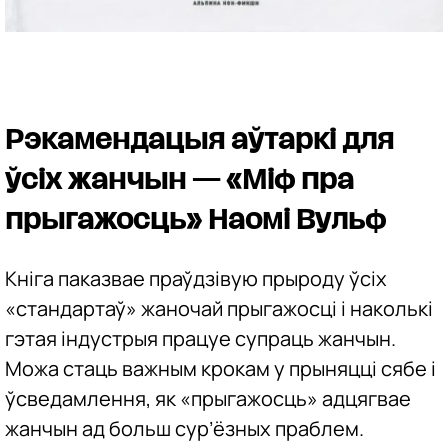
Рэкамендацыя аўтаркі для
ўсіх жанчын — «Міф пра
прыгажосць» Наомі Вульф
Кніга паказвае праўдзівую прыроду ўсіх
«стандартаў» жаночай прыгажосці і наколькі
гэтая індустрыя працуе супраць жанчын.
Можа стаць важным крокам у прыняцці сябе і
ўсведамлення, як «прыгажосць» адцягвае
жанчын ад больш сур’ёзных праблем.