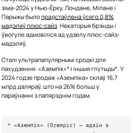
зіма-2024 у Нью-Ёрку, Лондане, Мілане і
Парыжы было
прадстаўлена ўсяго 0,8%
мадэляў плюс-сайз
. Некаторыя брэнды і
ўвогуле адмовіліся ад удзелу плюс-сайз-
мадэляў.
Сталі ультрапапулярнымі сродкі для
пахудзення: «Аземпік»* і іншыя глутыды*. У
2024 годзе продаж «Аземпіка» склаў 16,7
млрд даляраў, што на 26% больш у
параўнанні з папярэднім годам.
* «Аземпік» (Ozempic) — адзін з 