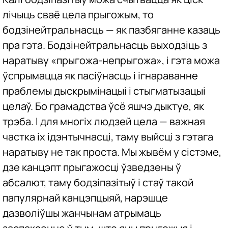
лічыць сваё цела прыгожым, то
бодзінейтральнасць — як пазбяганне казаць
пра гэта. Бодзінейтральнасць выходзіць з
наратыву «прыгожа-непрыгожа», і гэта можа
ўспрымацца як пасіўнасць і ігнараванне
праблемы дыскрымінацыі і стыгматызацыі
целаў. Бо грамадства ўсё яшчэ дыктуе, як
трэба. І для многіх людзей цела — важная
частка іх ідэнтычнасці, таму выйсці з гэтага
наратыву не так проста. Мы жывём у сістэме,
дзе канцэпт прыгажосці ўзведзены ў
абсалют, таму бодзіпазітыў і стаў такой
папулярнай канцэпцыяй, нарэшце
дазволіўшы жанчынам атрымаць