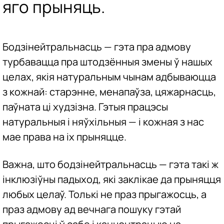
яго прыняць.
Бодзінейтральнасць — гэта пра адмову
турбавацца пра штодзённыя змены ў нашых
целах, якія натуральным чынам адбываюцца
з кожнай: старэнне, менапаўза, цяжарнасць,
паўната ці худзізна. Гэтыя працэсы
натуральныя і няўхільныя — і кожная з нас
мае права на іх прыняцце.
Важна, што бодзінейтральнасць — гэта такі ж
інклюзіўны падыход, які заклікае да прыняцця
любых целаў. Толькі не праз прыгажосць, а
праз адмову ад вечнага пошуку гэтай