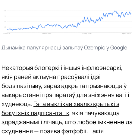
Дынаміка папулярнасці запытаў Ozempic у Google
Некаторыя блогеркі і іншыя інфлюэнсаркі,
якія раней актыўна прасоўвалі ідэі
бодзіпазітыву, зараз адкрыта прызнаюцца ў
выкарыстанні прэпаратаў для зніжэння вагі і
худнеюць.
Гэта выклікае хвалю крытыкі з
боку іхніх падпісанта_к
, якія пачуваюцца
здраджанымі і лічаць, што любое імкненне да
схуднення — праява фэтфобіі. Такія