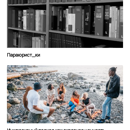
Параюрист_ки