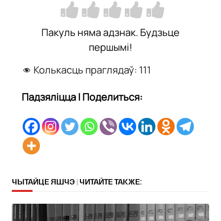
Пакуль няма адзнак. Будзьце
першымі!
Колькасць праглядаў:
111
Падзяліцца | Поделиться:
ЧЫТАЙЦЕ ЯШЧЭ | ЧИТАЙТЕ ТАКЖЕ: