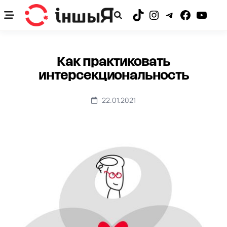
Skip
to
TikTok
Instagram
Telegram
Facebook
YouTub
content
Как практиковать
интерсекциональность
22.01.2021