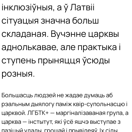
інклюзіўныя, а ў Латвіі
сітуацыя значна больш
складаная. Вучэнне царквы
аднолькавае, але практыка і
ступень прыняцця ўсюды
розныя.
Большасць людзей не жадае думаць аб
рэальным дыялогу паміж квір-супольнасцю і
царквой. ЛГБТК+ — маргіналізаваная група, а
царква — інстытут, які ўсё яшчэ выступае з
пазіцый улады, грошай і прывілеяў. Іх сілы