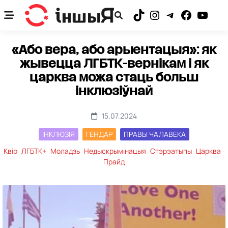
Skip
to
TikTok
Instagram
Telegram
Facebook
YouTub
content
«Або вера, або арыентацыя»: як
жывецца ЛГБТК-вернікам і як
царква можа стаць больш
інклюзіўнай
15.07.2024
ІНКЛЮЗІЯ
ГЕНДАР
ПРАВЫ ЧАЛАВЕКА
Квір
ЛГБТК+
Моладзь
Недыскрымінацыя
Стэрэатыпы
Царква
Прайд