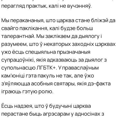
перагляд практык, калі не вучэнняў.
Мы перакананыя, што царква стане бліжэй да
свайго паклікання, калі будзе больш
талерантнай. Мы заклікаем да дыялогу і
разумеем, што ў некаторых заходніх цэрквах
ужо ёсць спецыяльна прызначаныя
супрацоўнікі, якія адказваюць за дыялог з
супольнасцю ЛГБТК+. У праваслаўным
кам’юніці гэта пакуль не так, але ўжо
з’яўляюцца асобныя святары, якія дэ-факта
іграюць гэтую ролю.
Ёсць надзея, што ў будучыні царква
перастане быць агрэсарам у адносінах з