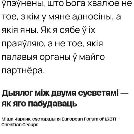
ўпэўнены, што Бога хвалюе не
тое, з кім у мяне адносіны, а
якія яны. Як я сябе ў іх
праяўляю, а не тое, якія
палавыя органы ў майго
партнёра.
Дыялог між двума сусветамі —
як яго пабудаваць
Міша Чарняк, сустаршыня European Forum of LGBTI+
Christian Groups