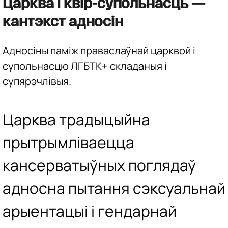
Царква і квір-супольнасць —
кантэкст адносін
Адносіны паміж праваслаўнай царквой і
супольнасцю ЛГБТК+ складаныя і
супярэчлівыя.
Царква традыцыйна
прытрымліваецца
кансерватыўных поглядаў
адносна пытання сэксуальнай
арыентацыі і гендарнай