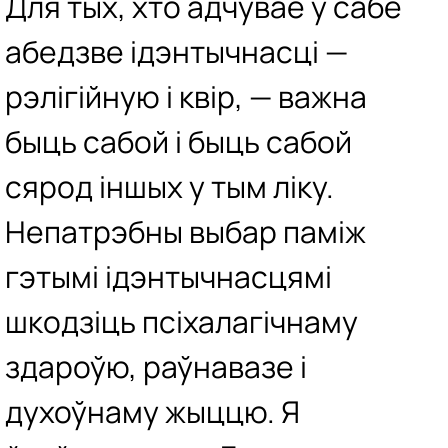
Для тых, хто адчувае ў сабе
абедзве ідэнтычнасці —
рэлігійную і квір, — важна
быць сабой і быць сабой
сярод іншых у тым ліку.
Непатрэбны выбар паміж
гэтымі ідэнтычнасцямі
шкодзіць псіхалагічнаму
здароўю, раўнавазе і
духоўнаму жыццю. Я