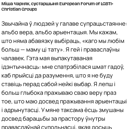
Міша Чарняк, сустаршыня European Forum of LGBTI+
Christian Groups
Звычайна ў людзей у галаве супрацьстаянне:
альбо вера, альбо арыентацыя. Мы кажам,
што няма абавязку выбіраць, «каго мы любім
больш — маму ці тату». Я гей і праваслаўны
чалавек. Гэта мая выпакутаваная
ідэнтычнасць: мне спатрэбілася шмат гадоў,
каб прыйсці да разумення, што я не буду
ставіць перад сабой нейкі выбар. Я лепш і
больш глыбока пражываю сваю веру праз
тое, што маю досвед пражывання арыентацыі
і адрынутасці. У мяне таксама ёсць змушаны
досвед барацьбы за прастору ўнутры
праваслаўнай супольнасці, якая досыць