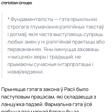
Christian Groups
* Фундаменталісты — гэта прыхільнікі
строгага тлумачэння рэлігійных тэкстаў
і догмаў, якія часта выступаюць супраць
любых змен у іх рэлігійнай практыцы або
перакананнях. Яны імкнуцца захаваць
«чысціню» веры і традыцый, не
прымаючы сучасныя інтэрпрэтацыі і
новаўвядзенні.
Прыняцце гэтага закона ў Расіі было
паступовым працэсам, які складаецца з
ланцужка падзей. Фармальна гэта ўсё
робіцца пад маркай барацьбы за