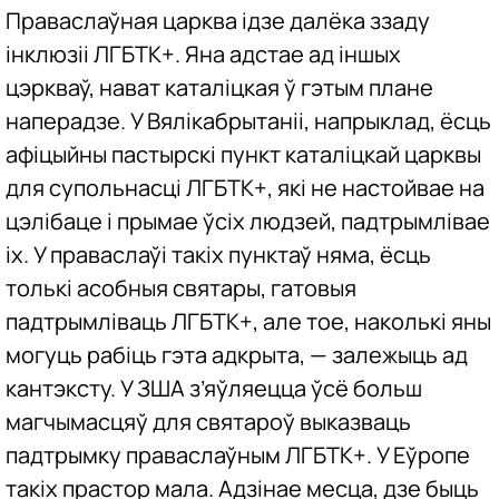
Праваслаўная царква ідзе далёка ззаду
інклюзіі ЛГБТК+. Яна адстае ад іншых
цэркваў, нават каталіцкая ў гэтым плане
наперадзе. У Вялікабрытаніі, напрыклад, ёсць
афіцыйны пастырскі пункт каталіцкай царквы
для супольнасці ЛГБТК+, які не настойвае на
цэлібаце і прымае ўсіх людзей, падтрымлівае
іх. У праваслаўі такіх пунктаў няма, ёсць
толькі асобныя святары, гатовыя
падтрымліваць ЛГБТК+, але тое, наколькі яны
могуць рабіць гэта адкрыта, — залежыць ад
кантэксту. У ЗША з’яўляецца ўсё больш
магчымасцяў для святароў выказваць
падтрымку праваслаўным ЛГБТК+. У Еўропе
такіх прастор мала. Адзінае месца, дзе быць