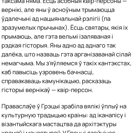
таксама няма. Ёсць асобныя квір-персоны —
вернікі, але яны ў асноўным трымаюцца
ўдалечыні ад нацыянальнай рэлігіі (па
зразумелых прычынах). Ёсць святары, якія іх
прымаюць, але гэта вельмі ізаляваная і
рэдкая гісторыя. Яны адно ад аднаго так
далёка, што назваць гэта арганізаванай сілай
немагчыма. Мы з’яўляемся ў такіх кантэкстах,
каб павысіць узровень бачнасці,
справакаваць камунікацыю, расказаць
гісторыі вернікаў — квір-персон.
Праваслаўе ў Грэцыі зрабіла вялікі ўплыў на
культурную традыцыю краіны: ад іканапісу і
візантыйскага мастацтва да архітэктуры
храмаў і манастыроў. У Грэцыі дзейнічае