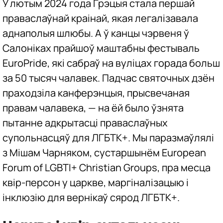
У лютым 2024 года Грэцыя стала першай
праваслаўнай краінай, якая легалізавала
аднаполыя шлюбы. А ў канцы чэрвеня ў
Салоніках прайшоў маштабны фестываль
EuroPride, які сабраў на вуліцах горада больш
за 50 тысяч чалавек. Падчас святочных дзён
праходзіла канферэнцыя, прысвечаная
правам чалавека, — на ёй было ўзнята
пытанне адкрытасці праваслаўных
супольнасцяў для ЛГБТК+. Мы паразмаўлялі
з Мішам Чарняком, сустаршынём European
Forum of LGBTI+ Christian Groups, пра месца
квір-персон у царкве, маргіналізацыю і
інклюзію для вернікаў сярод ЛГБТК+.