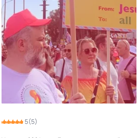
5
(
5
)