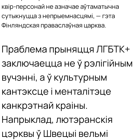
квір-персонай не азначае аўтаматычна
сутыкнуцца з непрыемнасцямі, — гэта
Фінляндская праваслаўная царква.
Праблема прыняцця ЛГБТК+
заключаецца не ў рэлігійным
вучэнні, а ў культурным
кантэксце і менталітэце
канкрэтнай краіны.
Напрыклад, лютэранскія
цэрквы ў Швецыі вельмі