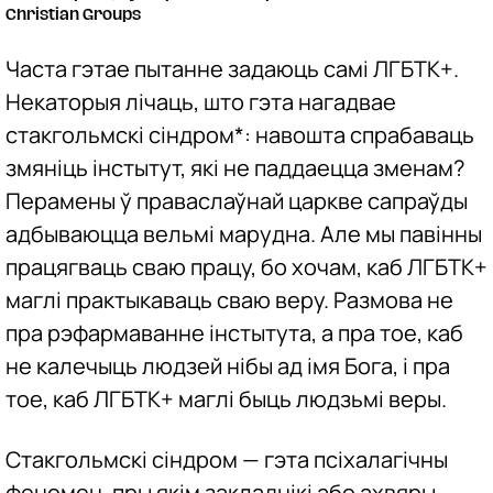
Christian Groups
Часта гэтае пытанне задаюць самі ЛГБТК+.
Некаторыя лічаць, што гэта нагадвае
стакгольмскі сіндром*: навошта спрабаваць
змяніць інстытут, які не паддаецца зменам?
Перамены ў праваслаўнай царкве сапраўды
адбываюцца вельмі марудна. Але мы павінны
працягваць сваю працу, бо хочам, каб ЛГБТК+
маглі практыкаваць сваю веру. Размова не
пра рэфармаванне інстытута, а пра тое, каб
не калечыць людзей нібы ад імя Бога, і пра
тое, каб ЛГБТК+ маглі быць людзьмі веры.
Стакгольмскі сіндром — гэта псіхалагічны
феномен, пры якім закладнікі або ахвяры