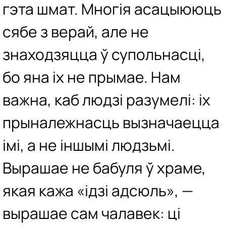
гэта шмат. Многія асацыююць
сябе з верай, але не
знаходзяцца ў супольнасці,
бо яна іх не прымае. Нам
важна, каб людзі разумелі: іх
прыналежнасць вызначаецца
імі, а не іншымі людзьмі.
Вырашае не бабуля ў храме,
якая кажа «ідзі адсюль», —
вырашае сам чалавек: ці