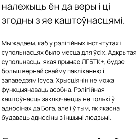
належыць ён да веры і ці
згодны з яе каштоўнасцямі.
Мы жадаем, каб у рэлігійных інстытутах і
супольнасцях было месца для ўсіх. Адкрытая
супольнасць, якая прымае ЛГБТК+, будзе
больш вернай свайму пакліканню і
запаведзям Ісуса. Хрысціянін не можа
функцыянаваць асобна. Рэлігійная
каштоўнасць заключаецца не толькі ў
адносінах да Бога, але і ў тым, як якасна
будаваць адносіны з іншымі людзьмі.