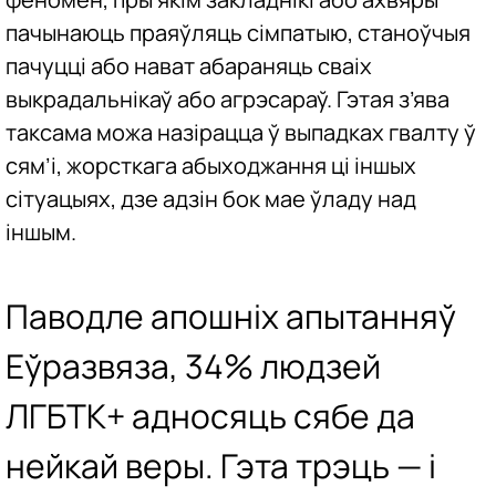
пачынаюць праяўляць сімпатыю, станоўчыя
пачуцці або нават абараняць сваіх
выкрадальнікаў або агрэсараў. Гэтая з’ява
таксама можа назірацца ў выпадках гвалту ў
сям’і, жорсткага абыходжання ці іншых
сітуацыях, дзе адзін бок мае ўладу над
іншым.
Паводле апошніх апытанняў
Еўразвяза, 34% людзей
ЛГБТК+ адносяць сябе да
нейкай веры. Гэта трэць — і