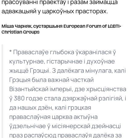
прасоўванні праектаў і разам займацца
адвакацыяй у царкоўных прасторах.
Міша Чарняк, сустаршыня European Forum of LGBTI+
Christian Groups
* Праваслаўе глыбока ўкаранілася ў
культурнае, гістарычнае і духоўнае
жыццё Грэцыі. З далёкага мінулага, калі
Грэцыя была важнай часткай
Візантыйскай імперыі, дзе хрысціянства
ў 380 годзе стала дзяржаўнай рэлігіяй, і
да нашых дзён, калі грэцкая
праваслаўная царква актыўна
ўдзельнічае ў місіянерскай дзейнасці
праз распаўсюд праваслаўя далёка за