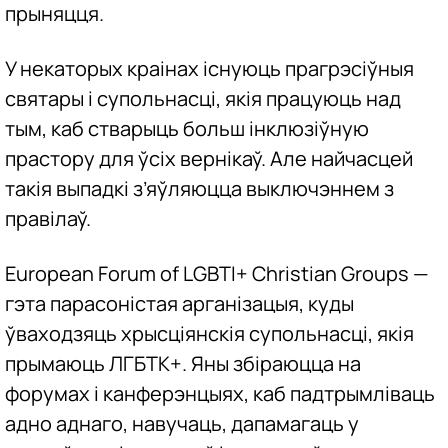
прыняцця.
У некаторых краінах існуюць прагрэсіўныя
святары і супольнасці, якія працуюць над
тым, каб стварыць больш інклюзіўную
прастору для ўсіх вернікаў. Але найчасцей
такія выпадкі з’яўляюцца выключэннем з
правілаў.
European Forum of LGBTI+ Christian Groups —
гэта парасоністая арганізацыя, куды
ўваходзяць хрысціянскія супольнасці, якія
прымаюць ЛГБТК+. Яны збіраюцца на
форумах і канферэнцыях, каб падтрымліваць
адно аднаго, навучаць, дапамагаць у