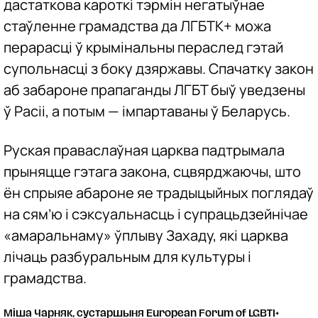
дастаткова кароткі тэрмін негатыўнае
стаўленне грамадства да ЛГБТК+ можа
перарасці ў крымінальны пераслед гэтай
супольнасці з боку дзяржавы. Спачатку закон
аб забароне прапаганды ЛГБТ быў уведзены
ў Расіі, а потым — імпартаваны ў Беларусь.
Руская праваслаўная царква падтрымала
прыняцце гэтага закона, сцвярджаючы, што
ён спрыяе абароне яе традыцыйных поглядаў
на сям’ю і сэксуальнасць і супрацьдзейнічае
«амаральнаму» ўплыву Захаду, які царква
лічаць разбуральным для культуры і
грамадства.
Міша Чарняк, сустаршыня European Forum of LGBTI+