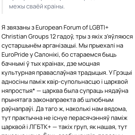
межы сваёй краіны.
Я звязаны з European Forum of LGBTI+
Christian Groups 12 гадоў, тры з якіх з’яўляюся
сустаршынём арганізацыі. Мы прыехалі на
EuroPride у Салонікі, бо стараемся быць
бачнымі ў тых краінах, дзе моцная
культурная праваслаўная традыцыя. У Грэцыі
адносіны паміж квір-супольнасцю і царквой
няпростыя* — царква была супраць нядаўна
прынятага законапраекта аб шлюбным
раўнапраўі. Да таго ж, наколькі нам вядома,
тут практычна не існуе перасячэнняў паміж
царквой і ЛГБТК+ — такіх груп, як нашая, тут