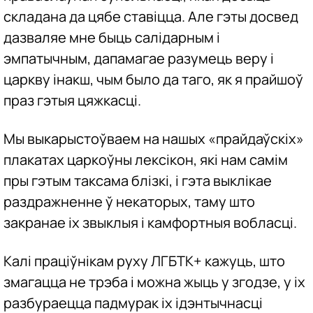
складана да цябе ставіцца. Але гэты досвед
дазваляе мне быць салідарным і
эмпатычным, дапамагае разумець веру і
царкву інакш, чым было да таго, як я прайшоў
праз гэтыя цяжкасці.
Мы выкарыстоўваем на нашых «прайдаўскіх»
плакатах царкоўны лексікон, які нам самім
пры гэтым таксама блізкі, і гэта выклікае
раздражненне ў некаторых, таму што
закранае іх звыклыя і камфортныя вобласці.
Калі праціўнікам руху ЛГБТК+ кажуць, што
змагацца не трэба і можна жыць у згодзе, у іх
разбураецца падмурак іх ідэнтычнасці