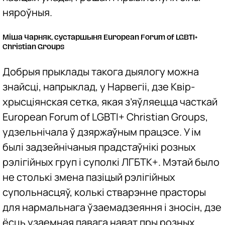
няроўныя.
Міша Чарняк, сустаршыня European Forum of LGBTI+
Christian Groups
Добрыя прыклады такога дыялогу можна
знайсці, напрыклад, у Нарвегіі, дзе Квір-
хрысціянская сетка, якая з’яўляецца часткай
European Forum of LGBTI+ Christian Groups,
удзельнічала ў дзяржаўным працэсе. У ім
былі задзейнічаныя прадстаўнікі розных
рэлігійных груп і суполкі ЛГБТК+. Мэтай было
не столькі змена пазіцый рэлігійных
супольнасцяў, колькі стварэнне прасторы
для нармальнага ўзаемадзеяння і зносін, дзе
ёсць узаемная павага нават пры розных