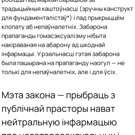
традыцыйныя каштоўнасці (зручны канструкт
для фундаменталістаў*) і пад прыкрыццём
клопату аб непаўналетніх. Забарона
прапаганды гомасэксуалізму нібыта
накіраваная на абарону ад шкоднай
інфармацыі. У рэальнасці гэтая забарона
была пашырана на прапаганду наогул — не
толькі для непаўналетніх, але і для ўсіх.
Мэта закона — прыбраць з
публічнай прасторы нават
нейтральную інфармацыю