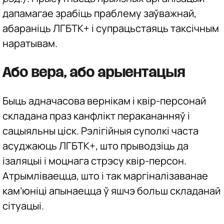
дапамагае зрабіць праблему заўважнай,
абараніць ЛГБТК+ і супрацьстаяць таксічным
наратывам.
Або вера, або арыентацыя
Быць адначасова вернікам і квір-персонай
складана праз канфлікт перакананняў і
сацыяльны ціск. Рэлігійныя суполкі часта
асуджаюць ЛГБТК+, што прыводзіць да
ізаляцыі і моцнага стрэсу квір-персон.
Атрымліваецца, што і так маргіналізаванае
кам’юніці апынаецца ў яшчэ больш складанай
сітуацыі.