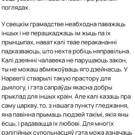
поглядах.
У свецкім грамадстве неабходна паважаць
іншых і не перашкаджаць ім жыць па іх
прынцыпах, нават калі твае перакананні
падказваюць, што нехта робіць няправільна.
Калі дзеянні чалавека не парушаюць закон,
ты не можаш абмяжоўваць яго дзейнасць. У
Нарвегіі стварылі такую прастору для
дыялогу, і гэта сапраўды якасна добры
прыклад для іншых краін. Але калі казаць пра
саму царкву, то, з нашага пункту гледжання,
яна павінна прымаць людзей такімі, якія яны
ёсць, і радавацца іх любові. Для многіх
рэлігійных супольнасцяў гэта можа азначаць