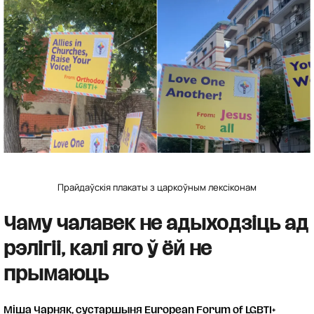
Прайдаўскія плакаты з царкоўным лексіконам
Чаму чалавек не адыходзіць ад
рэлігіі, калі яго ў ёй не
прымаюць
Міша Чарняк, сустаршыня European Forum of LGBTI+