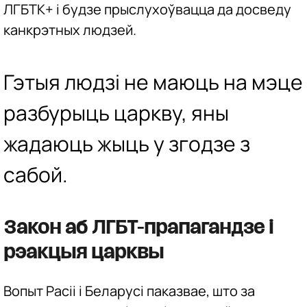
ЛГБТК+ і будзе прыслухоўвацца да досведу
канкрэтных людзей.
Гэтыя людзі не маюць на мэце
разбурыць царкву, яны
жадаюць жыць у згодзе з
сабой.
Закон аб ЛГБТ-прапагандзе і
рэакцыя царквы
Вопыт Расіі і Беларусі паказвае, што за