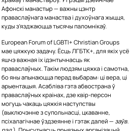
Афонскі манастыр — важны цэнтр
праваслаўнага манаства і духоўнага жыцця,
куды з’язджаюцца тысячы паломнікаў.
European Forum of LGBTI+ Christian Groups
мае цяжкую задачу. Ёсць ЛГБТК+, для якіх усё
яшчэ важная іх ідэнтычнасць як
праваслаўных. Такім людзям цяжка і самотна,
бо яны апынаюцца перад выбарам: ці вера, ці
арыентацыя. Асабліва гэта абвострана ў
праваслаўных краінах, дзе квір-персон
могуць чакаць цяжкія наступствы
(выключэнне з супольнасці, цкаванне,
псіхалагічнае ўздзеянне і гэтак далей —
заўв.
рэд
.). Прысутнасць прыязных арганізацый