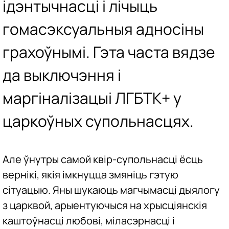
ідэнтычнасці і лічыць
гомасэксуальныя адносіны
грахоўнымі. Гэта часта вядзе
да выключэння і
маргіналізацыі ЛГБТК+ у
царкоўных супольнасцях.
Але ўнутры самой квір-супольнасці ёсць
вернікі, якія імкнуцца змяніць гэтую
сітуацыю. Яны шукаюць магчымасці дыялогу
з царквой, арыентуючыся на хрысціянскія
каштоўнасці любові, міласэрнасці і