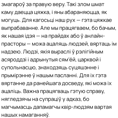
змагароў за правую веру. Такі злом шмат
каму даецца цяжка, і яны абараняюцца, як
могуць. Для кагосьці наш рух — гэта цяжкае
выпрабаванне. Але мы працягваем, бо бачым,
як нашая ідэя — на прайдах або ў анлайн-
прасторы — можа ацаляць людзей, вяртаць ім
надзею. Людзі, якія выраслі ў рэлігійным
асяроддзі і адрынутыя сям’ёй, царквой і
супольнасцю, знаходзяць суцяшэнне і
прымірэнне ў нашым пасланні. Для іх гэта
вяртанне да ранейшага досведу, які можа іх
ацаліць. Важна працягваць гэтую справу,
нягледзячы на ​​супраціў у адказ, бо
магчымасць дапамагчы квір-людзям вартая
нашых намаганняў.