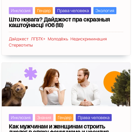
Инклюзия
Гендер
Права человека
Экология
Што новага? Дайджэст пра скразныя
каштоўнасці #06 (18)
Дайджест
ЛГБТК+
Молодёжь
Недискриминация
Стереотипы
Инклюзия
Знания
Гендер
Права человека
Как мужчинам и женщинам строить