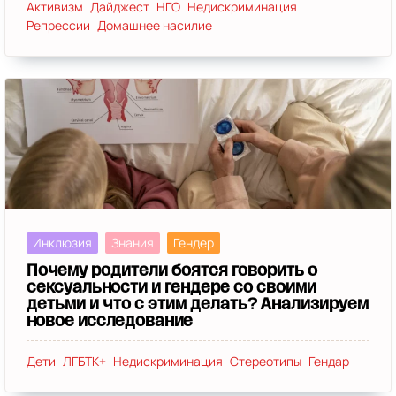
Активизм
Дайджест
НГО
Недискриминация
Репрессии
Домашнее насилие
Инклюзия
Знания
Гендер
Почему родители боятся говорить о
сексуальности и гендере со своими
детьми и что с этим делать? Анализируем
новое исследование
Дети
ЛГБТК+
Недискриминация
Стереотипы
Гендар