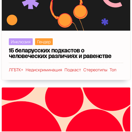
Инклюзия
Гендер
15 беларусских подкастов о
человеческих различиях и равенстве
ЛГБТК+
Недискриминация
Подкаст
Стереотипы
Топ