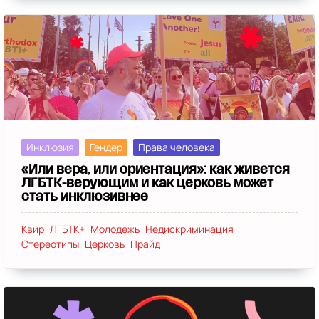
Инклюзия
Гендер
Права человека
«Или вера, или ориентация»: как живется
ЛГБТК-верующим и как церковь может
стать инклюзивнее
Квир
ЛГБТК+
Молодёжь
Недискриминация
Стереотипы
Церковь
Прайд