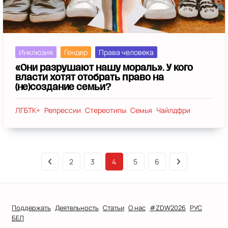
Инклюзия
Гендер
Права человека
«Они разрушают нашу мораль». У кого
власти хотят отобрать право на
(не)создание семьи?
ЛГБТК+
Репрессии
Стереотипы
Семья
Чайлдфри
2
3
4
5
6
Поддержать
Деятельность
Статьи
О нас
#ZDW2026
РУС
БЕЛ