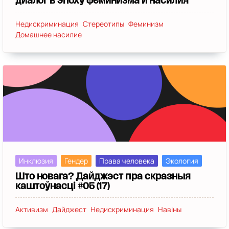
диалог в эпоху феминизма и насилия
Недискриминация
Стереотипы
Феминизм
Домашнее насилие
Инклюзия
Гендер
Права человека
Экология
Што новага? Дайджэст пра скразныя
каштоўнасці #05 (17)
Активизм
Дайджест
Недискриминация
Навіны