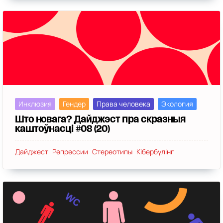
Инклюзия
Гендер
Права человека
Экология
Што новага? Дайджэст пра скразныя
каштоўнасці #08 (20)
Дайджест
Репрессии
Стереотипы
Кібербулінг