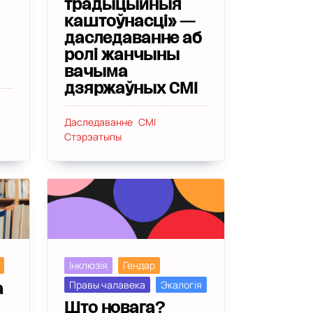
традыцыйныя
каштоўнасці» —
даследаванне аб
ролі жанчыны
вачыма
дзяржаўных СМІ
Даследаванне
СМІ
Стэрэатыпы
Інклюзія
Гендар
Правы чалавека
Экалогія
а
Што новага?