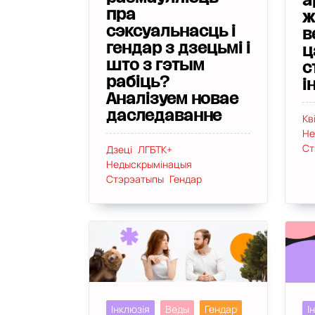
а
пра
ж
сэксуальнасць і
в
гендар з дзецьмі і
ц
што з гэтым
с
рабіць?
і
Аналізуем новае
даследаванне
Кв
Не
Ст
Дзеці
ЛГБТК+
Недыскрымінацыя
Стэрэатыпы
Гендар
Інклюзія
Веды
Гендар
І