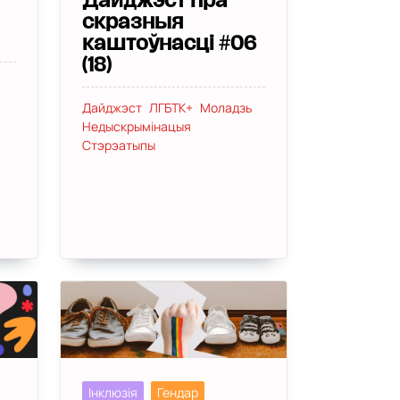
Дайджэст пра
скразныя
каштоўнасці #06
(18)
Дайджэст
ЛГБТК+
Моладзь
Недыскрымінацыя
Стэрэатыпы
Інклюзія
Гендар