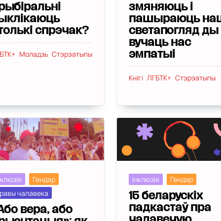
рыбіральні
змяняюць і
ыклікаюць
пашыраюць на
толькі спрэчак?
светапогляд ды
вучаць нас
БТК+
Моладзь
Стэрэатыпы
эмпатыі
Кнігі
ЛГБТК+
Стэрэатыпы
нклюзія
Гендар
Інклюзія
Гендар
равы чалавека
15 беларускіх
падкастаў пра
Або вера, або
чалавечую