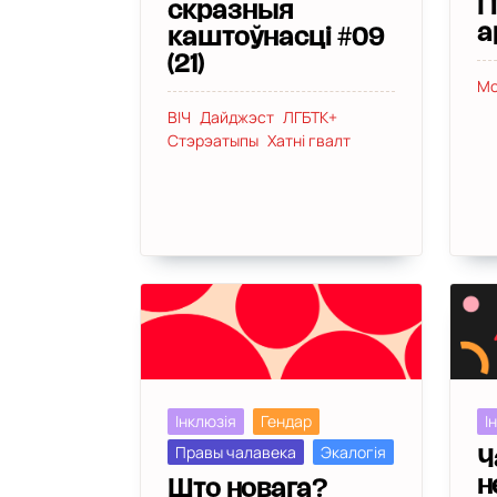
Г
скразныя
а
каштоўнасці #09
(21)
Мо
ВІЧ
Дайджэст
ЛГБТК+
Стэрэатыпы
Хатні гвалт
Інклюзія
Гендар
І
Правы чалавека
Экалогія
Ч
н
Што новага?