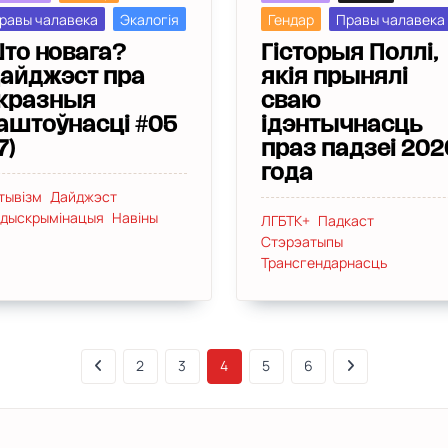
Гендар
Правы чалавека
равы чалавека
Экалогія
Гісторыя Поллі,
то новага?
якія прынялі
айджэст пра
сваю
кразныя
ідэнтычнасць
аштоўнасці #05
праз падзеі 202
7)
года
тывізм
Дайджэст
дыскрымінацыя
Навіны
ЛГБТК+
Падкаст
Стэрэатыпы
Трансгендарнасць
2
3
4
5
6