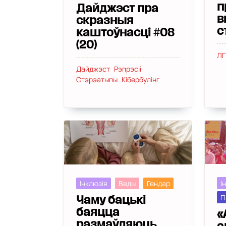
п
Дайджэст пра
в
скразныя
с
каштоўнасці #08
(20)
ЛГ
Дайджэст
Рэпрэсіі
Стэрэатыпы
Кібербулінг
І
Інклюзія
Веды
Гендар
П
Чаму бацькі
баяцца
«
размаўляюць