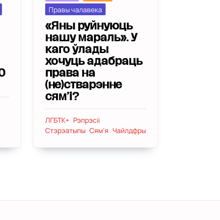
Правы чалавека
«Яны руйнуюць
нашу мараль». У
каго ўлады
хочуць адабраць
права на
0
(не)стварэнне
сям’і?
ЛГБТК+
Рэпрэсіі
Стэрэатыпы
Сям'я
Чайлдфры