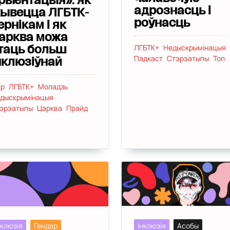
рыентацыя»: як
адрознасць і
ывецца ЛГБТК-
роўнасць
ернікам і як
арква можа
ЛГБТК+
Недыскрымінацыя
таць больш
Падкаст
Стэрэатыпы
Топ
нклюзіўнай
ір
ЛГБТК+
Моладзь
дыскрымінацыя
эрэатыпы
Царква
Прайд
Інклюзія
Асобы
нклюзія
Гендар