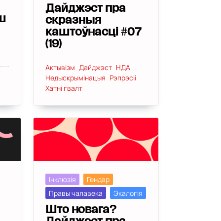
Дайджэст пра
ш
скразныя
каштоўнасці #07
(19)
Актывізм
Дайджэст
НДА
Недыскрымінацыя
Рэпрэсіі
Хатні гвалт
Інклюзія
Гендар
Правы чалавека
Экалогія
Што новага?