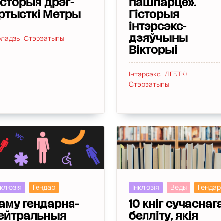
історыя дрэг-
пашпарце».
ртысткі Метры
Гісторыя
інтэрсэкс-
ладзь
Стэрэатыпы
дзяўчыны
Вікторыі
Інтэрсэкс
ЛГБТК+
Стэрэатыпы
нклюзія
Гендар
Інклюзія
Веды
Гендар
аму гендарна-
10 кніг сучаснаг
ейтральныя
белліту, якія