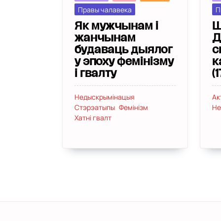
Правы чалавека
П
Як мужчынам і
Ш
жанчынам
Д
будаваць дыялог
с
у эпоху фемінізму
к
і гвалту
(1
Недыскрымінацыя
Ак
Стэрэатыпы
Фемінізм
Не
Хатні гвалт