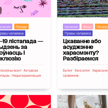
нклюзія
Гендар
Інклюзія
Веды
Гендар
равы чалавека
Правы чалавека
–19 лістапада —
Цкаванне або
ыдзень за
асуджэнне
оўнасць і
харасмэнту?
нклюзію
Разбіраемся
клюзіўны івэнт
Актывізм
Булінг
Кэнсэлінг
Харасмэн
ладзь
Недыскрымінацыя
Цкаванне