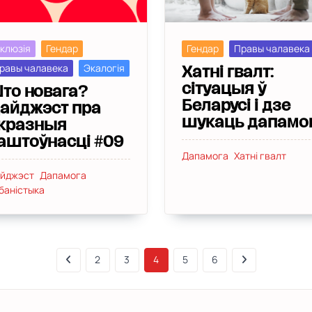
Гендар
Правы чалавека
нклюзія
Гендар
равы чалавека
Экалогія
Хатні гвалт:
сітуацыя ў
то новага?
Беларусі і дзе
айджэст пра
шукаць дапамо
кразныя
аштоўнасці #09
Дапамога
Хатні гвалт
йджэст
Дапамога
баністыка
2
3
4
5
6