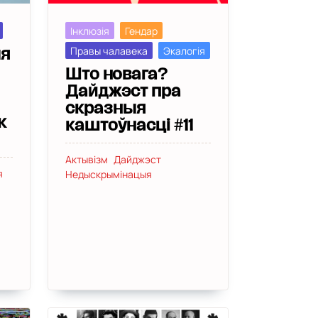
Інклюзія
Гендар
Правы чалавека
Экалогія
ыя
Што новага?
Дайджэст пра
скразныя
к
каштоўнасці #11
Актывізм
Дайджэст
я
Недыскрымінацыя