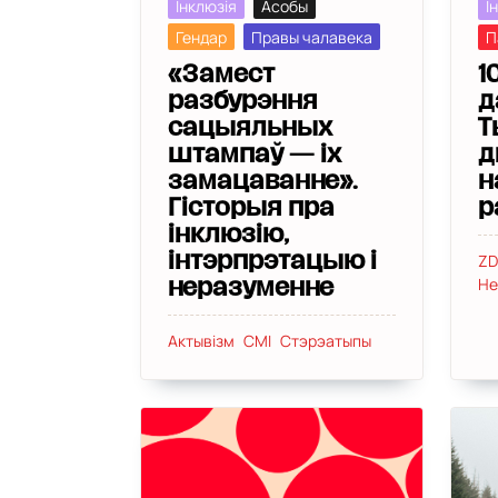
Інклюзія
Асобы
І
Гендар
Правы чалавека
П
«Замест
1
разбурэння
д
сацыяльных
Т
штампаў — іх
д
замацаванне».
н
Гісторыя пра
р
інклюзію,
інтэрпрэтацыю і
Z
Не
неразуменне
Актывізм
СМІ
Стэрэатыпы