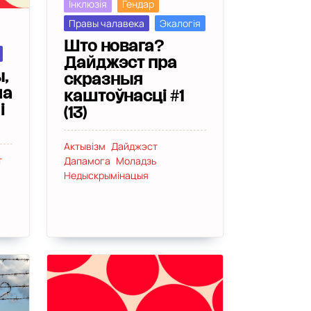
Інклюзія
Гендар
Правы чалавека
Экалогія
Што новага?
Дайджэст пра
,
скразныя
ма
каштоўнасці #1
і
(13)
Актывізм
Дайджэст
т
Дапамога
Моладзь
Недыскрымінацыя