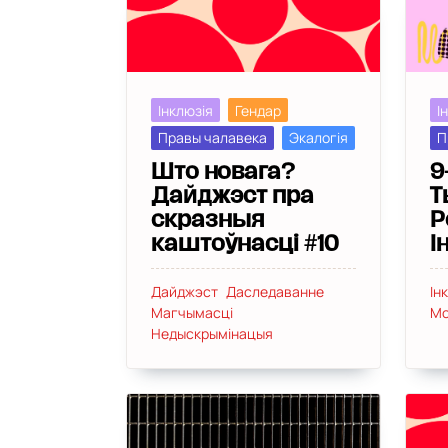
І
Інклюзія
Гендар
П
Правы чалавека
Экалогія
9
Што новага?
Т
Дайджэст пра
Р
скразныя
І
каштоўнасці #10
Ін
Дайджэст
Даследаванне
Мо
Магчымасці
Недыскрымінацыя