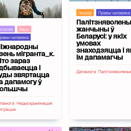
Гендар
Правы чалавека
Палітзняволен
нклюзія
Веды
жанчыны ў
Беларусі: у якіх
равы чалавека
умовах
іжнародны
знаходзяцца і я
зень мігранта_к.
ім дапамагчы
то зараз
дбываецца і
Дапамога
Палітзняволены
уды звяртацца
а дапамогу ў
ольшчы
памога
Недыскрымінацыя
іграцыя