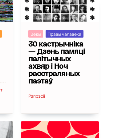
Веды
Правы чалавека
30 кастрычніка
— Дзень памяці
палітычных
ахвяр і Ноч
расстраляных
паэтаў
т
Рэпрэсіі