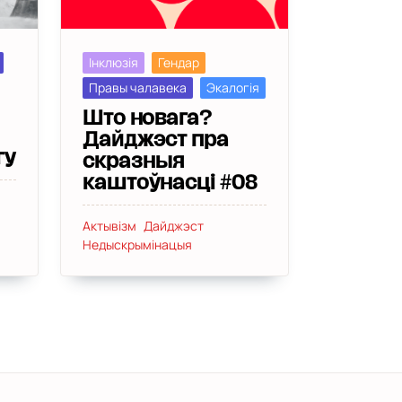
Інклюзія
Гендар
Правы чалавека
Экалогія
Што новага?
Дайджэст пра
гу
скразныя
каштоўнасці #08
Актывізм
Дайджэст
Недыскрымінацыя