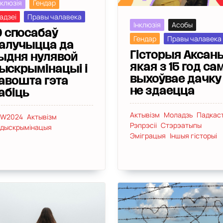
нклюзія
Гендар
адзеі
Правы чалавека
Інклюзія
Асобы
0 спосабаў
Гендар
Правы чалавека
алучыцца да
Гісторыя Аксаны
ыдня нулявой
якая з 15 год са
ыскрымінацыі і
выхоўвае дачку 
авошта гэта
не здаецца
абіць
Актывізм
Моладзь
Падкас
DW2024
Актывізм
Рэпрэсіі
Стэрэатыпы
дыскрымінацыя
Эміграцыя
Іншыя гісторыі