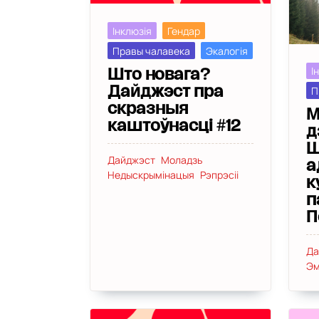
Інклюзія
Гендар
Правы чалавека
Экалогія
І
Што новага?
П
Дайджэст пра
скразныя
М
каштоўнасці #12
д
Ш
Дайджэст
Моладзь
а
Недыскрымінацыя
Рэпрэсіі
к
п
П
Да
Эм