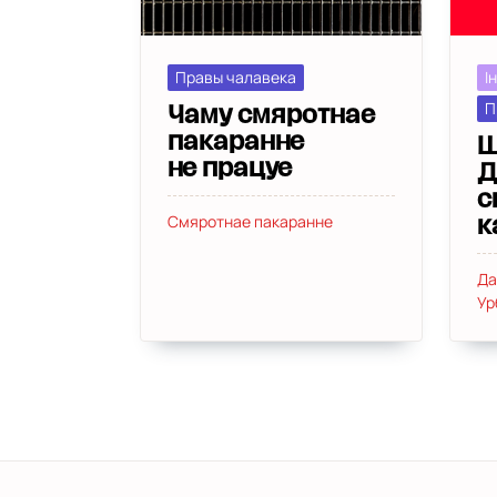
Правы чалавека
І
П
Чаму смяротнае
пакаранне
Ш
не працуе
Д
с
Смяротнае пакаранне
к
Да
Ур